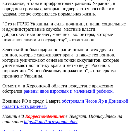
возможное, чтобы в прифронтовых районах Украины, в
городах и громадах, которые подвергаются российским
ударам, все же сохранялась нормальная жизнь.
"Это и ГСЧС Украины, и силы полиции, и наши социальные
и административные службы, местные власти,
добросовестный бизнес, конечно - волонтеры, которые
помогают людям и государству", - отметил он.
Зеленский поблагодарил пограничников и всех других
воинов, которые сдерживают врага, а также тех воинов,
которые уничтожают огневые точки оккупантов, которые
уничтожают логистику врага и метко ведут Россию к
поражению. "К неизбежному поражению", - подчеркнул
президент Украины.
Отметим, в Херсонской области вследствие вражеских
обстрелов
ранены двое взрослых и маленький ребенок.
Военные РФ в среду, 1 марта
обстреляли Часов Яр в Донецкой
области, есть раненая.
Новини від
Корреспондент.net
в Telegram. Підписуйтесь на
наш канал
https://t.me/korrespondentnet