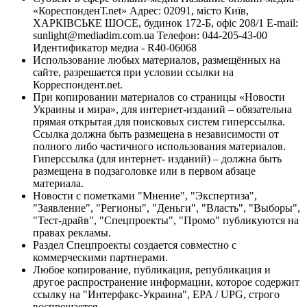
«КореспонденТ.net» Адрес: 02091, місто Київ,
ХАРКІВСЬКЕ ШОСЕ, будинок 172-Б, офіс 208/1 E-mail:
sunlight@mediadim.com.ua
Телефон: 044-205-43-00
Идентификатор медиа - R40-06068
Использование любых материалов, размещённых на
сайте, разрешается при условии ссылки на
Корреспондент.net.
При копировании материалов со страницы «Новости
Украины и мира», для интернет-изданий – обязательна
прямая открытая для поисковых систем гиперссылка.
Ссылка должна быть размещена в независимости от
полного либо частичного использования материалов.
Гиперссылка (для интернет- изданий) – должна быть
размещена в подзаголовке или в первом абзаце
материала.
Новости с пометками "Мнение", "Экспертиза",
"Заявление", "Регионы", "Деньги", "Власть", "Выборы",
"Тест-драйв", "Спецпроекты", "Промо" публикуются на
правах рекламы.
Раздел Спецпроекты создается совместно с
коммерческими партнерами.
Любое копирование, публикация, републикация и
другое распространение информации, которое содержит
ссылку на "Интерфакс-Украина", EPA / UPG, строго
воспрещается.