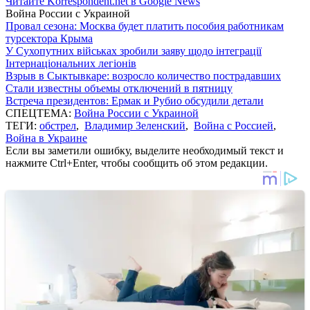
Читайте Korrespondent.net в Google News
Война России с Украиной
Провал сезона: Москва будет платить пособия работникам
турсектора Крыма
У Сухопутних військах зробили заяву щодо інтеграції
Інтернаціональних легіонів
Взрыв в Сыктывкаре: возросло количество пострадавших
Стали известны объемы отключений в пятницу
Встреча президентов: Ермак и Рубио обсудили детали
СПЕЦТЕМА:
Война России с Украиной
ТЕГИ:
обстрел
,
Владимир Зеленский
,
Война с Россией
,
Война в Украине
Если вы заметили ошибку, выделите необходимый текст и
нажмите Ctrl+Enter, чтобы сообщить об этом редакции.