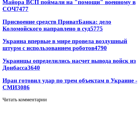
Майора ВСП поймали на "помощи" военному в
СОЧ
7477
Присвоение средств ПриватБанка: дело
Коломойского направлено в суд
5775
Украина впервые в мире провела воздушный
штурм с использованием роботов
4790
Украинцы определились насчет вывода войск из
Донбасса
3640
Иран готовил удар по трем объектам в Украине -
СМИ
3086
Читать комментарии