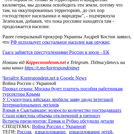
километры, мы должны освободить эти земли, потому что
там, на оккупированных территориях, до сих пор
господствуют насильники и мародеры", - подчеркнула
Зеленская, добавив, что пока россияне находятся там -
продолжается насилие.
Ранее генеральный прокурор Украины Андрей Костин заявил,
что
РФ использует сексуальное насилие как оружие
.
Гаага займется преступлениями России в июле - ЕК
Новини від
Корреспондент.net
в Telegram. Підписуйтесь на
наш канал
https://t.me/korrespondentnet
Читайте Korrespondent.net в Google News
Война России с Украиной
Провал сезона: Москва будет платить пособия работникам
турсектора Крыма
У Сухопутних військах зробили заяву щодо інтеграції
Інтернаціональних легіонів
Взрыв в Сыктывкаре: возросло количество пострадавших
Стали известны объемы отключений в пятницу
Встреча президентов: Ермак и Рубио обсудили детали
СПЕЦТЕМА:
Война России с Украиной
ТЕГИ:
Россия
,
изнасилование
,
изнасилование детей
,