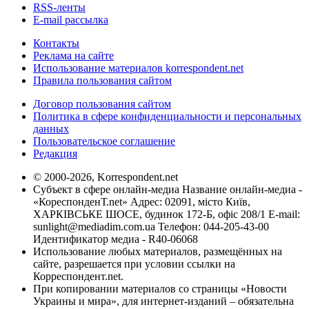
RSS-ленты
E-mail рассылка
Контакты
Реклама на сайте
Использование материалов korrespondent.net
Правила пользования сайтом
Договор пользования сайтом
Политика в сфере конфиденциальности и персональных
данных
Пользовательское соглашение
Редакция
© 2000-2026, Korrespondent.net
Субъект в сфере онлайн-медиа Название онлайн-медиа -
«КореспонденТ.net» Адрес: 02091, місто Київ,
ХАРКІВСЬКЕ ШОСЕ, будинок 172-Б, офіс 208/1 E-mail:
sunlight@mediadim.com.ua
Телефон: 044-205-43-00
Идентификатор медиа - R40-06068
Использование любых материалов, размещённых на
сайте, разрешается при условии ссылки на
Корреспондент.net.
При копировании материалов со страницы «Новости
Украины и мира», для интернет-изданий – обязательна