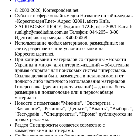
© 2000-2026, Korrespondent.net
Субъект в сфере онлайн-медиа Название онлайн-медиа -
«КореспонденТ.net» Адрес: 02091, місто Київ,
ХАРКІВСЬКЕ ШОСЕ, будинок 172-Б, офіс 208/1 E-mail:
sunlight@mediadim.com.ua
Телефон: 044-205-43-00
Идентификатор медиа - R40-06068
Использование любых материалов, размещённых на
сайте, разрешается при условии ссылки на
Корреспондент.net.
При копировании материалов со страницы «Новости
Украины и мира», для интернет-изданий – обязательна
прямая открытая для поисковых систем гиперссылка.
Ссылка должна быть размещена в независимости от
полного либо частичного использования материалов.
Гиперссылка (для интернет- изданий) – должна быть
размещена в подзаголовке или в первом абзаце
материала.
Новости с пометками "Мнение", "Экспертиза",
"Заявление", "Регионы", "Деньги", "Власть", "Выборы",
"Тест-драйв", "Спецпроекты", "Промо" публикуются на
правах рекламы.
Раздел Спецпроекты создается совместно с
коммерческими партнерами.
Любое копирование, публикация, републикация и