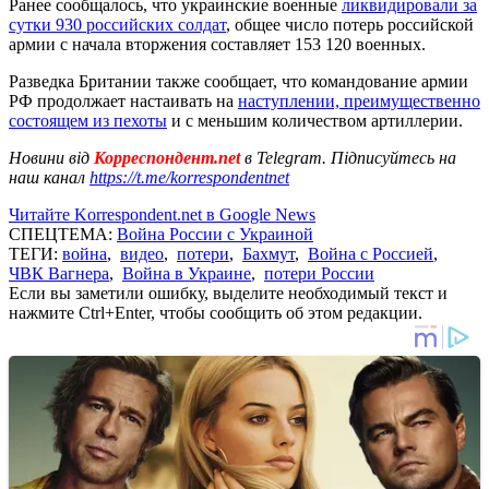
Ранее сообщалось, что украинские военные
ликвидировали за
сутки 930 российских солдат
, общее число потерь российской
армии с начала вторжения составляет 153 120 военных.
Разведка Британии также сообщает, что командование армии
РФ продолжает настаивать на
наступлении, преимущественно
состоящем из пехоты
и с меньшим количеством артиллерии.
Новини від
Корреспондент.net
в Telegram. Підписуйтесь на
наш канал
https://t.me/korrespondentnet
Читайте Korrespondent.net в Google News
СПЕЦТЕМА:
Война России с Украиной
ТЕГИ:
война
,
видео
,
потери
,
Бахмут
,
Война с Россией
,
ЧВК Вагнера
,
Война в Украине
,
потери России
Если вы заметили ошибку, выделите необходимый текст и
нажмите Ctrl+Enter, чтобы сообщить об этом редакции.