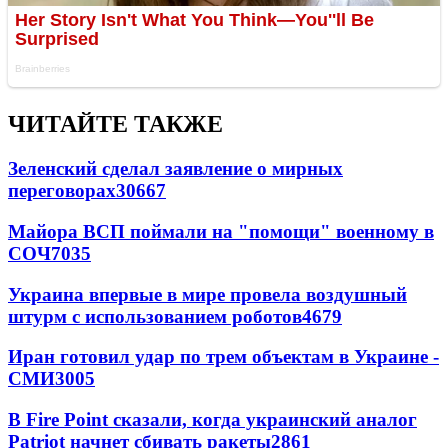
ЧИТАЙТЕ ТАКЖЕ
Зеленский сделал заявление о мирных
переговорах
30667
Майора ВСП поймали на "помощи" военному в
СОЧ
7035
Украина впервые в мире провела воздушный
штурм с использованием роботов
4679
Иран готовил удар по трем объектам в Украине -
СМИ
3005
В Fire Point сказали, когда украинский аналог
Patriot начнет сбивать ракеты
2861