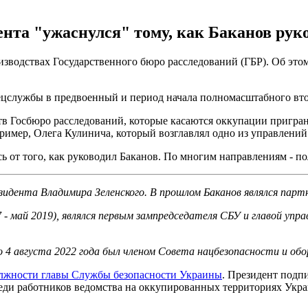
нта "ужаснулся" тому, как Баканов рук
зводствах Государственного бюро расследований (ГБР). Об это
ецслужбы в предвоенный и период начала полномасштабного вт
тв Госбюро расследований, которые касаются оккупации пригран
ример, Олега Кулинича, который возглавлял одно из управлений
ь от того, как руководил Баканов. По многим направлениям - по
дента Владимира Зеленского. В прошлом Баканов являлся партн
7 - май 2019), являлся первым зампредседателя СБУ и главой упр
до 4 августа 2022 года был членом Совета нацбезопасности и об
олжности главы Службы безопасности Украины
. Президент подп
среди работников ведомства на оккупированных территориях Укра