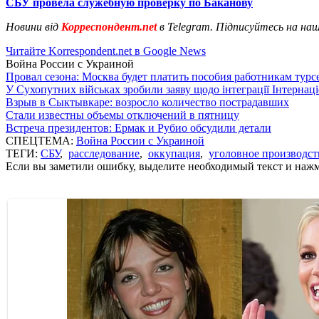
СБУ провела служебную проверку по Баканову
Новини від
Корреспондент.net
в Telegram. Підписуйтесь на на
Читайте Korrespondent.net в Google News
Война России с Украиной
Провал сезона: Москва будет платить пособия работникам тур
У Сухопутних військах зробили заяву щодо інтеграції Інтернац
Взрыв в Сыктывкаре: возросло количество пострадавших
Стали известны объемы отключений в пятницу
Встреча президентов: Ермак и Рубио обсудили детали
СПЕЦТЕМА:
Война России с Украиной
ТЕГИ:
СБУ
,
расследование
,
оккупация
,
уголовное производст
Если вы заметили ошибку, выделите необходимый текст и нажми