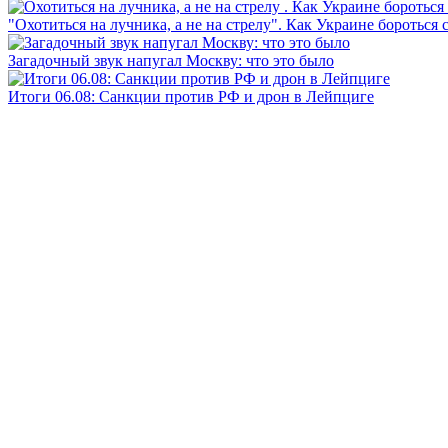
"Охотиться на лучника, а не на стрелу". Как Украине бороться 
Загадочный звук напугал Москву: что это было
Итоги 06.08: Санкции против РФ и дрон в Лейпциге