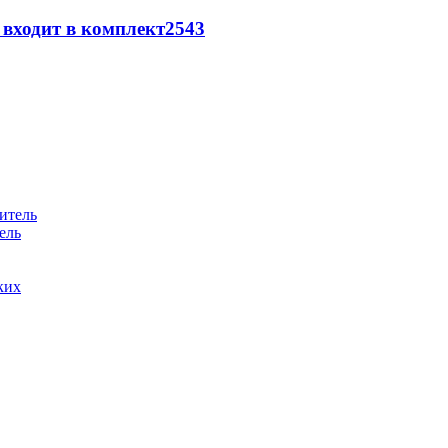
 входит в комплект
2543
ель
ких