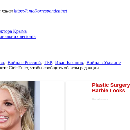
ш канал
https://t.me/korrespondentnet
сектора Крыма
іональних легіонів
во
,
Война с Россией
,
ГБР
,
Иван Баканов
,
Война в Украине
те Ctrl+Enter, чтобы сообщить об этом редакции.