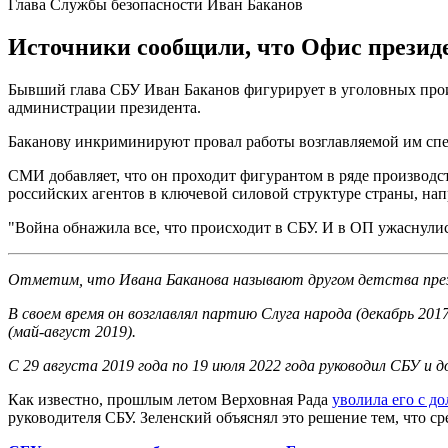
Глава Службы безопасности Иван Баканов
Источники сообщили, что Офис президе
Бывший глава СБУ Иван Баканов фигурирует в уголовных прои
администрации президента.
Баканову инкриминируют провал работы возглавляемой им сп
СМИ добавляет, что он проходит фигурантом в ряде производс
российских агентов в ключевой силовой структуре страны, нап
"Война обнажила все, что происходит в СБУ. И в ОП ужаснулис
Отметим, что Ивана Баканова называют другом детства прези
В своем время он возглавлял партию Слуга народа (декабрь 201
(май-август 2019).
С 29 августа 2019 года по 19 июля 2022 года руководил СБУ и 
Как известно, прошлым летом Верховная Рада
уволила его с д
руководителя СБУ. Зеленский объяснял это решение тем, что 