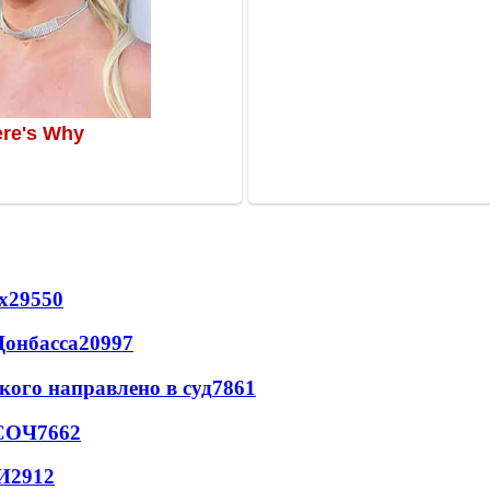
х
29550
Донбасса
20997
кого направлено в суд
7861
 СОЧ
7662
И
2912