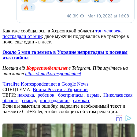
Как уже сообщалось, в Херсонской области
три человека
пострадали от мин
: двое мужчин подорвались на тракторе в
поле, еще один - в лесу
.
Около 5 млн га земель в Украине непригодны к посевам
из-за войны
Новини від
Корреспондент.net
в Telegram. Підписуйтесь на
наш канал
https://t.me/korrespondentnet
Читайте Korrespondent.net в Google News
СПЕЦТЕМА:
Война России с Украиной
ТЕГИ:
находка
,
ребенок
,
боеприпасы
,
взрыв
,
Николаевская
область
,
снаряд
,
пострадавшие
,
самокат
Если вы заметили ошибку, выделите необходимый текст и
нажмите Ctrl+Enter, чтобы сообщить об этом редакции.