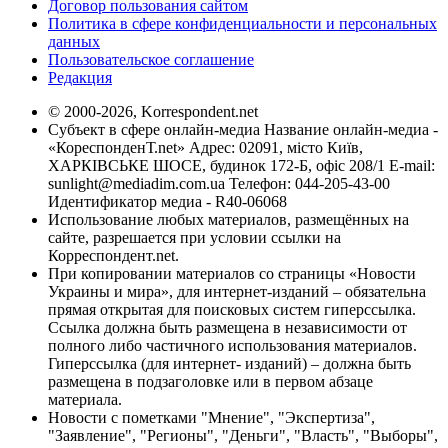
Договор пользования сайтом
Политика в сфере конфиденциальности и персональных
данных
Пользовательское соглашение
Редакция
© 2000-2026, Korrespondent.net
Субъект в сфере онлайн-медиа Название онлайн-медиа -
«КореспонденТ.net» Адрес: 02091, місто Київ,
ХАРКІВСЬКЕ ШОСЕ, будинок 172-Б, офіс 208/1 E-mail:
sunlight@mediadim.com.ua
Телефон: 044-205-43-00
Идентификатор медиа - R40-06068
Использование любых материалов, размещённых на
сайте, разрешается при условии ссылки на
Корреспондент.net.
При копировании материалов со страницы «Новости
Украины и мира», для интернет-изданий – обязательна
прямая открытая для поисковых систем гиперссылка.
Ссылка должна быть размещена в независимости от
полного либо частичного использования материалов.
Гиперссылка (для интернет- изданий) – должна быть
размещена в подзаголовке или в первом абзаце
материала.
Новости с пометками "Мнение", "Экспертиза",
"Заявление", "Регионы", "Деньги", "Власть", "Выборы",