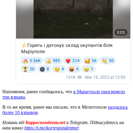
Напомним, ранее сообщалось, что
в Мариуполе прогремело
три взрыва
.
В то же время, ранее мы писали, что в Мелитополе
раздалось
более 10 взрывов
.
Новини від
Корреспондент.net
в Telegram. Підписуйтесь на
наш канал
https://t.me/korrespondentnet