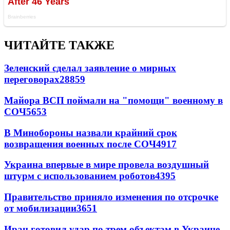
ЧИТАЙТЕ ТАКЖЕ
Зеленский сделал заявление о мирных
переговорах
28859
Майора ВСП поймали на "помощи" военному в
СОЧ
5653
В Минобороны назвали крайний срок
возвращения военных после СОЧ
4917
Украина впервые в мире провела воздушный
штурм с использованием роботов
4395
Правительство приняло изменения по отсрочке
от мобилизации
3651
Иран готовил удар по трем объектам в Украине -