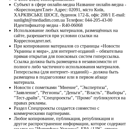
Субъект в сфере онлайн-медиа Название онлайн-медиа -
«КореспонденТ.net» Адрес: 02091, місто Київ,
ХАРКІВСЬКЕ ШОСЕ, будинок 172-Б, офіс 208/1 E-mail:
sunlight@mediadim.com.ua
Телефон: 044-205-43-00
Идентификатор медиа - R40-06068
Использование любых материалов, размещённых на
сайте, разрешается при условии ссылки на
Корреспондент.net.
При копировании материалов со страницы «Новости
Украины и мира», для интернет-изданий – обязательна
прямая открытая для поисковых систем гиперссылка.
Ссылка должна быть размещена в независимости от
полного либо частичного использования материалов.
Гиперссылка (для интернет- изданий) – должна быть
размещена в подзаголовке или в первом абзаце
материала.
Новости с пометками "Мнение", "Экспертиза",
"Заявление", "Регионы", "Деньги", "Власть", "Выборы",
"Тест-драйв", "Спецпроекты", "Промо" публикуются на
правах рекламы.
Раздел Спецпроекты создается совместно с
коммерческими партнерами.
Любое копирование, публикация, републикация и
другое распространение информации, которое содержит
ссылку на "Интерфакс-Украина", EPA / UPG, строго