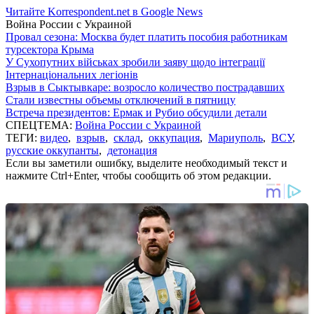
Читайте Korrespondent.net в Google News
Война России с Украиной
Провал сезона: Москва будет платить пособия работникам
турсектора Крыма
У Сухопутних військах зробили заяву щодо інтеграції
Інтернаціональних легіонів
Взрыв в Сыктывкаре: возросло количество пострадавших
Стали известны объемы отключений в пятницу
Встреча президентов: Ермак и Рубио обсудили детали
СПЕЦТЕМА:
Война России с Украиной
ТЕГИ:
видео
,
взрыв
,
склад
,
оккупация
,
Мариуполь
,
ВСУ
,
русские оккупанты
,
детонация
Если вы заметили ошибку, выделите необходимый текст и
нажмите Ctrl+Enter, чтобы сообщить об этом редакции.