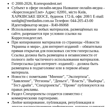
© 2000-2026, Korrespondent.net
Субъект в сфере онлайн-медиа Название онлайн-медиа -
«КореспонденТ.net» Адрес: 02091, місто Київ,
ХАРКІВСЬКЕ ШОСЕ, будинок 172-Б, офіс 208/1 E-mail:
sunlight@mediadim.com.ua
Телефон: 044-205-43-00
Идентификатор медиа - R40-06068
Использование любых материалов, размещённых на
сайте, разрешается при условии ссылки на
Корреспондент.net.
При копировании материалов со страницы «Новости
Украины и мира», для интернет-изданий – обязательна
прямая открытая для поисковых систем гиперссылка.
Ссылка должна быть размещена в независимости от
полного либо частичного использования материалов.
Гиперссылка (для интернет- изданий) – должна быть
размещена в подзаголовке или в первом абзаце
материала.
Новости с пометками "Мнение", "Экспертиза",
"Заявление", "Регионы", "Деньги", "Власть", "Выборы",
"Тест-драйв", "Спецпроекты", "Промо" публикуются на
правах рекламы.
Раздел Спецпроекты создается совместно с
коммерческими партнерами.
Любое копирование, публикация, републикация и
другое распространение информации, которое содержит