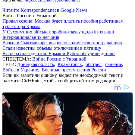
Читайте Korrespondent.net в Google News
Война России с Украиной
Провал сезона: Москва будет платить пособия работникам
турсектора Крыма
У Сухопутних військах зробили заяву щодо інтеграції
Інтернаціональних легіонів
Взрыв в Сыктывкаре: возросло количество пострадавших
Стали известны объемы отключений в пятницу
Встреча президентов: Ермак и Рубио обсудили детали
СПЕЦТЕМА:
Война России с Украиной
ТЕГИ:
Донецкая область
,
Краматорск
,
обстрел
,
ранение
,
Война в Украине
,
Военные преступления России
Если вы заметили ошибку, выделите необходимый текст и
нажмите Ctrl+Enter, чтобы сообщить об этом редакции.