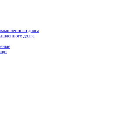
мышленного долга
неные
мощи