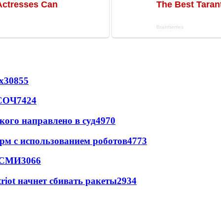
х
30855
 СОЧ
7424
кого направлено в суд
4970
рм с использованием роботов
4773
- СМИ
3066
triot начнет сбивать ракеты
2934