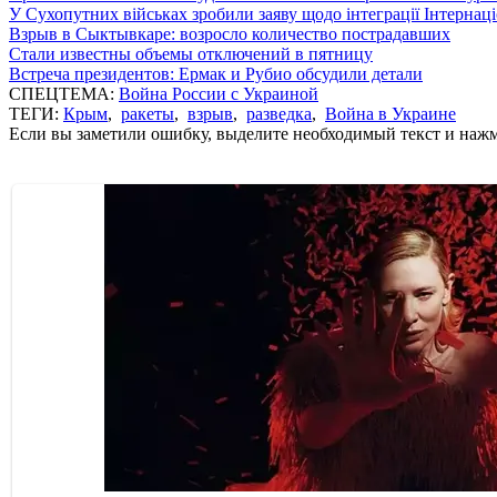
У Сухопутних військах зробили заяву щодо інтеграції Інтернац
Взрыв в Сыктывкаре: возросло количество пострадавших
Стали известны объемы отключений в пятницу
Встреча президентов: Ермак и Рубио обсудили детали
СПЕЦТЕМА:
Война России с Украиной
ТЕГИ:
Крым
,
ракеты
,
взрыв
,
разведка
,
Война в Украине
Если вы заметили ошибку, выделите необходимый текст и нажми