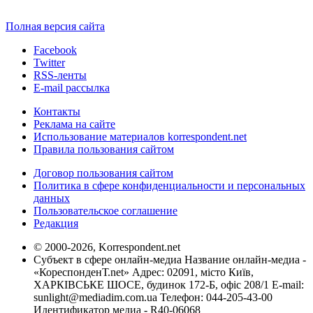
Полная версия сайта
Facebook
Twitter
RSS-ленты
E-mail рассылка
Контакты
Реклама на сайте
Использование материалов korrespondent.net
Правила пользования сайтом
Договор пользования сайтом
Политика в сфере конфиденциальности и персональных
данных
Пользовательское соглашение
Редакция
© 2000-2026, Korrespondent.net
Субъект в сфере онлайн-медиа Название онлайн-медиа -
«КореспонденТ.net» Адрес: 02091, місто Київ,
ХАРКІВСЬКЕ ШОСЕ, будинок 172-Б, офіс 208/1 E-mail:
sunlight@mediadim.com.ua
Телефон: 044-205-43-00
Идентификатор медиа - R40-06068