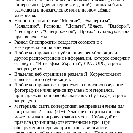
Гиперссылка (для интернет- изданий) – должна быть
размещена в подзаголовке или в первом абзаце
материала.
Новости с пометками "Мнение", "Экспертиза",
"Заявление", "Регионы", "Деньги", "Власть", "Выборы",
"Тест-драйв", "Спецпроекты", "Промо" публикуются на
правах рекламы.
Раздел Спецпроекты создается совместно с
коммерческими партнерами.
Любое копирование, публикация, републикация и
другое распространение информации, которое содержит
ссылку на "Интерфакс-Украина", EPA / UPG, строго
воспрещается.
Владелец веб-страницы в разделе Я- Корреспондент
является автор публикации.
Любое копирование, перепечатка и воспроизведение
фотографий и/или аудиовизуальных материалов,
принадлежащих правообладателю Getty Images, строго
запрещено.
Материалы сайта korrespondent.net предназначены для
лиц старше 21 года (21+). Участие в азартных играх
может вызвать игровую зависимость. Соблюдайте
правила (принципы) ответственной игры. При
обнаружении первых признаков зависимости
немедленно обратитесь к специалисту. Помните, что