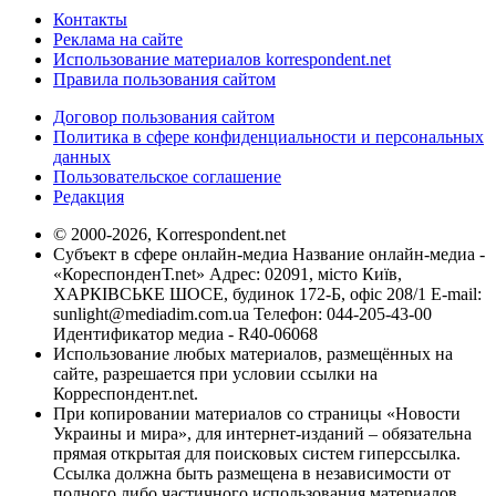
Контакты
Реклама на сайте
Использование материалов korrespondent.net
Правила пользования сайтом
Договор пользования сайтом
Политика в сфере конфиденциальности и персональных
данных
Пользовательское соглашение
Редакция
© 2000-2026, Korrespondent.net
Субъект в сфере онлайн-медиа Название онлайн-медиа -
«КореспонденТ.net» Адрес: 02091, місто Київ,
ХАРКІВСЬКЕ ШОСЕ, будинок 172-Б, офіс 208/1 E-mail:
sunlight@mediadim.com.ua
Телефон: 044-205-43-00
Идентификатор медиа - R40-06068
Использование любых материалов, размещённых на
сайте, разрешается при условии ссылки на
Корреспондент.net.
При копировании материалов со страницы «Новости
Украины и мира», для интернет-изданий – обязательна
прямая открытая для поисковых систем гиперссылка.
Ссылка должна быть размещена в независимости от
полного либо частичного использования материалов.