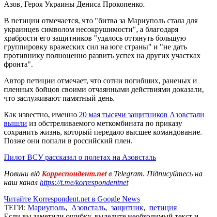
Азов, Героя Украины Дениса Прокопенко.
В петиции отмечается, что "битва за Мариуполь стала для
украинцев символом несокрушимости", а благодаря
храбрости его защитников "удалось оттянуть большую
группировку вражеских сил на юге страны" и "не дать
противнику полноценно развить успех на других участках
фронта".
Автор петиции отмечает, что сотни погибших, раненых и
пленных бойцов своими отчаянными действиями доказали,
что заслуживают памятный день.
Как известно, именно
20 мая тысячи защитников Азовстали
вышли
из обстреливаемого меткомбината по приказу
сохранить жизнь, который передало высшее командование.
Позже они попали в российский плен.
Пилот ВСУ рассказал о полетах на Азовсталь
Новини від
Корреспондент.net
в Telegram. Підписуйтесь на
наш канал
https://t.me/korrespondentnet
Читайте Korrespondent.net в Google News
ТЕГИ:
Мариуполь
,
Азовсталь
,
защитник
,
петиция
Если вы заметили ошибку, выделите необходимый текст и