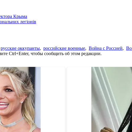
сектора Крыма
іональних легіонів
,
русские оккупанты
,
российские военные
,
Война с Россией
,
Во
те Ctrl+Enter, чтобы сообщить об этом редакции.