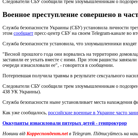
Следователи СБУ сообщили трем злоумышленникам о подозре
Военное преступление совершено в част
Служба безопасности Украины (СБУ) установила личности трех
этом
сообщает
пресс-центр СБУ на своем Telegram-канале во вт
Служба безопасности установила, что злоумышленники входят в
"Весной прошлого года они ворвались на территорию домовлад
заставили ее уехать вместе с ними. При этом рашисты завязали 
очереди изнасиловали ее", - говорится в сообщении.
Потерпевшая получила травмы в результате сексуального наси
Следователи СБУ сообщили трем злоумышленникам о подозрен
438 УК Украины).
Служба безопасности ныне установливает места нахождения ф
Как уже сообщалось,
российские военные в Украине часто зан
Оккупанты изнасиловали пятерых детей - генпрокурор
Новини від
Корреспондент.net
в Telegram. Підписуйтесь на на