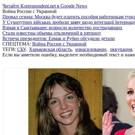
Читайте Korrespondent.net в Google News
Война России с Украиной
Провал сезона: Москва будет платить пособия работникам тур
У Сухопутних військах зробили заяву щодо інтеграції Інтернац
Взрыв в Сыктывкаре: возросло количество пострадавших
Стали известны объемы отключений в пятницу
Встреча президентов: Ермак и Рубио обсудили детали
СПЕЦТЕМА:
Война России с Украиной
ТЕГИ:
СБУ
,
Харьковская область
,
изнасилование
,
оккупация
Если вы заметили ошибку, выделите необходимый текст и нажми