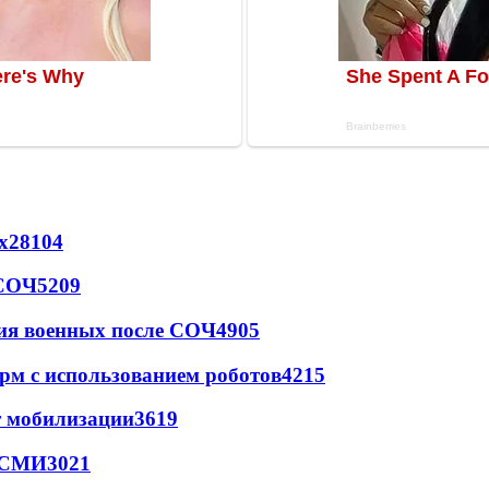
х
28104
 СОЧ
5209
ия военных после СОЧ
4905
рм с использованием роботов
4215
т мобилизации
3619
- СМИ
3021