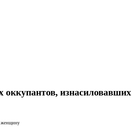
ех оккупантов, изнасиловавши