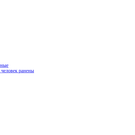
еные
ь человек ранены