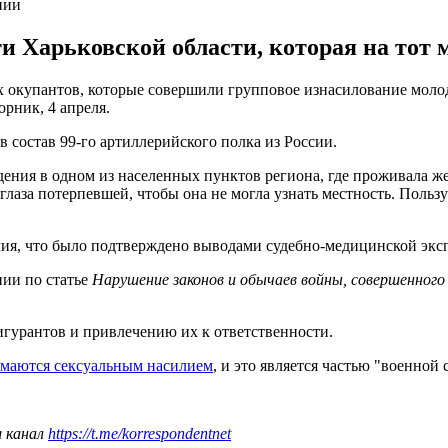
нии
и Харьковской области, которая на тот
 окупантов, которые совершили групповое изнасилование молод
орник, 4 апреля.
 состав 99-го артиллерийского полка из России.
ения в одном из населенных пунктов региона, где проживала же
глаза потерпевшей, чтобы она не могла узнать местность. Пользу
лия, что было подтверждено выводами судебно-медицинской экс
ии по статье
Нарушение законов и обычаев войны, совершенного 
игурантов и привлечению их к ответственности.
имаются сексуальным насилием
, и это является частью "военной
ш канал
https://t.me/korrespondentnet