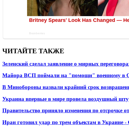
ЧИТАЙТЕ ТАКЖЕ
Зеленский сделал заявление о мирных переговора
Майора ВСП поймали на "помощи" военному в
В Минобороны назвали крайний срок возвращен
Украина впервые в мире провела воздушный шту
Правительство приняло изменения по отсрочке о
Иран готовил удар по трем объектам в Украине 