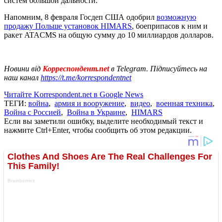
систем большой дальности.
Напомним, 8 февраля Госдеп США одобрил
возможную
продажу Польше установок HIMARS
, боеприпасов к ним и
ракет ATACMS на общую сумму до 10 миллиардов долларов.
Новини від
Корреспондент.net
в Telegram. Підписуйтесь на
наш канал
https://t.me/korrespondentnet
Читайте Korrespondent.net в Google News
ТЕГИ:
война
,
армия и вооружение
,
видео
,
военная техника
,
Война с Россией
,
Война в Украине
,
HIMARS
Если вы заметили ошибку, выделите необходимый текст и
нажмите Ctrl+Enter, чтобы сообщить об этом редакции.