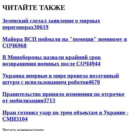
ЧИТАЙТЕ ТАКЖЕ
Зеленский сделал заявление о мирных
переговорах
30619
Майора ВСП поймали на "помощи" военному в
СОЧ
6968
В Минобороны назвали крайний срок
возвращения военных после СОЧ
4944
Украина впервые в мире провела воздушный
штурм с использованием роботов
4670
Правительство приняло изменения по отсрочке
от мобилизации
3713
Иран готовил удар по трем объектам в Украине -
СМИ
3104
Читать комментарии