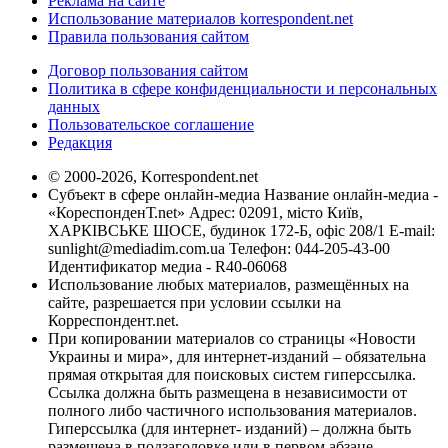
Реклама на сайте
Использование материалов korrespondent.net
Правила пользования сайтом
Договор пользования сайтом
Политика в сфере конфиденциальности и персональных
данных
Пользовательское соглашение
Редакция
© 2000-2026, Korrespondent.net
Субъект в сфере онлайн-медиа Название онлайн-медиа -
«КореспонденТ.net» Адрес: 02091, місто Київ,
ХАРКІВСЬКЕ ШОСЕ, будинок 172-Б, офіс 208/1 E-mail:
sunlight@mediadim.com.ua
Телефон: 044-205-43-00
Идентификатор медиа - R40-06068
Использование любых материалов, размещённых на
сайте, разрешается при условии ссылки на
Корреспондент.net.
При копировании материалов со страницы «Новости
Украины и мира», для интернет-изданий – обязательна
прямая открытая для поисковых систем гиперссылка.
Ссылка должна быть размещена в независимости от
полного либо частичного использования материалов.
Гиперссылка (для интернет- изданий) – должна быть
размещена в подзаголовке или в первом абзаце