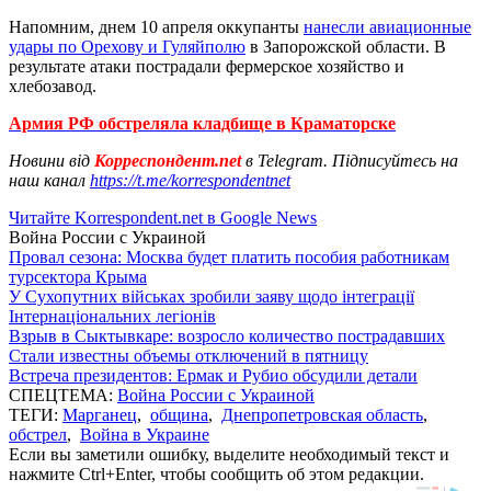
Напомним, днем 10 апреля оккупанты
нанесли авиационные
удары по Орехову и Гуляйполю
в Запорожской области. В
результате атаки пострадали фермерское хозяйство и
хлебозавод.
Армия РФ обстреляла кладбище в Краматорске
Новини від
Корреспондент.net
в Telegram. Підписуйтесь на
наш канал
https://t.me/korrespondentnet
Читайте Korrespondent.net в Google News
Война России с Украиной
Провал сезона: Москва будет платить пособия работникам
турсектора Крыма
У Сухопутних військах зробили заяву щодо інтеграції
Інтернаціональних легіонів
Взрыв в Сыктывкаре: возросло количество пострадавших
Стали известны объемы отключений в пятницу
Встреча президентов: Ермак и Рубио обсудили детали
СПЕЦТЕМА:
Война России с Украиной
ТЕГИ:
Марганец
,
община
,
Днепропетровская область
,
обстрел
,
Война в Украине
Если вы заметили ошибку, выделите необходимый текст и
нажмите Ctrl+Enter, чтобы сообщить об этом редакции.