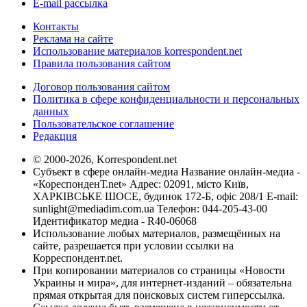
E-mail рассылка
Контакты
Реклама на сайте
Использование материалов korrespondent.net
Правила пользования сайтом
Договор пользования сайтом
Политика в сфере конфиденциальности и персональных
данных
Пользовательское соглашение
Редакция
© 2000-2026, Korrespondent.net
Субъект в сфере онлайн-медиа Название онлайн-медиа -
«КореспонденТ.net» Адрес: 02091, місто Київ,
ХАРКІВСЬКЕ ШОСЕ, будинок 172-Б, офіс 208/1 E-mail:
sunlight@mediadim.com.ua
Телефон: 044-205-43-00
Идентификатор медиа - R40-06068
Использование любых материалов, размещённых на
сайте, разрешается при условии ссылки на
Корреспондент.net.
При копировании материалов со страницы «Новости
Украины и мира», для интернет-изданий – обязательна
прямая открытая для поисковых систем гиперссылка.