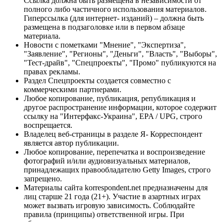
Ссылка должна быть размещена в независимости от
полного либо частичного использования материалов.
Гиперссылка (для интернет- изданий) – должна быть
размещена в подзаголовке или в первом абзаце
материала.
Новости с пометками "Мнение", "Экспертиза",
"Заявление", "Регионы", "Деньги", "Власть", "Выборы",
"Тест-драйв", "Спецпроекты", "Промо" публикуются на
правах рекламы.
Раздел Спецпроекты создается совместно с
коммерческими партнерами.
Любое копирование, публикация, републикация и
другое распространение информации, которое содержит
ссылку на "Интерфакс-Украина", EPA / UPG, строго
воспрещается.
Владелец веб-страницы в разделе Я- Корреспондент
является автор публикации.
Любое копирование, перепечатка и воспроизведение
фотографий и/или аудиовизуальных материалов,
принадлежащих правообладателю Getty Images, строго
запрещено.
Материалы сайта korrespondent.net предназначены для
лиц старше 21 года (21+). Участие в азартных играх
может вызвать игровую зависимость. Соблюдайте
правила (принципы) ответственной игры. При