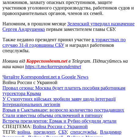
заложников, захвату опасных преступников, защите
участников уголовного судопроизводства, работников судов и
правоохранительных органов, членов их семей.
Напомним, в прошлом месяце
Зеленский утвердил назначение
Сергея Андрущенко
первым заместителем главы СБУ.
Также недавно президент принял участие
в торжествах по
случаю 31-й годовщины СБУ
и наградил работников
спецслужбы.
Новини від
Корреспондент.net
в Telegram. Підписуйтесь на
наш канал
https://t.me/korrespondentnet
Читайте Korrespondent.net в Google News
Война России с Украиной
Провал сезона: Москва будет платить пособия работникам
турсектора Крыма
У Сухопутних військах зробили заяву щодо інтеграції
Інтернаціональних легіонів
Взрыв в Сыктывкаре: возросло количество пострадавших
Стали известны объемы отключений в пятницу
Встреча президентов: Ермак и Рубио обсудили детали
СПЕЦТЕМА:
Война России с Украиной
ТЕГИ:
война
,
президент
,
СБУ
,
спецслужбы
,
Владимир