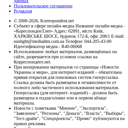
данных
Пользовательское соглашение
Редакция
© 2000-2026, Korrespondent.net
Субъект в сфере онлайн-медиа Название онлайн-медиа -
«КореспонденТ.net» Адрес: 02091, місто Київ,
ХАРКІВСЬКЕ ШОСЕ, будинок 172-Б, офіс 208/1 E-mail:
sunlight@mediadim.com.ua
Телефон: 044-205-43-00
Идентификатор медиа - R40-06068
Использование любых материалов, размещённых на
сайте, разрешается при условии ссылки на
Корреспондент.net.
При копировании материалов со страницы «Новости
Украины и мира», для интернет-изданий – обязательна
прямая открытая для поисковых систем гиперссылка.
Ссылка должна быть размещена в независимости от
полного либо частичного использования материалов.
Гиперссылка (для интернет- изданий) – должна быть
размещена в подзаголовке или в первом абзаце
материала.
Новости с пометками "Мнение", "Экспертиза",
"Заявление", "Регионы", "Деньги", "Власть", "Выборы",
"Тест-драйв", "Спецпроекты", "Промо" публикуются на
правах рекламы.