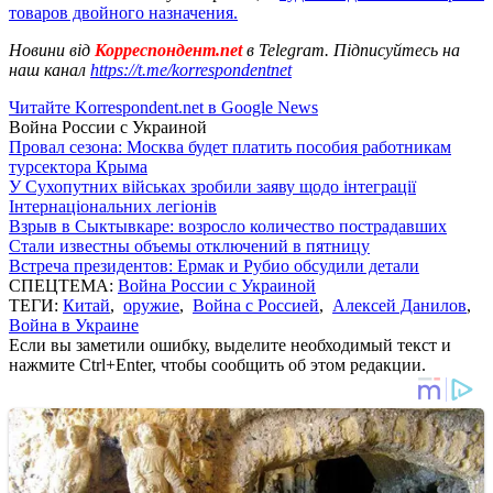
товаров двойного назначения.
Новини від
Корреспондент.net
в Telegram. Підписуйтесь на
наш канал
https://t.me/korrespondentnet
Читайте Korrespondent.net в Google News
Война России с Украиной
Провал сезона: Москва будет платить пособия работникам
турсектора Крыма
У Сухопутних військах зробили заяву щодо інтеграції
Інтернаціональних легіонів
Взрыв в Сыктывкаре: возросло количество пострадавших
Стали известны объемы отключений в пятницу
Встреча президентов: Ермак и Рубио обсудили детали
СПЕЦТЕМА:
Война России с Украиной
ТЕГИ:
Китай
,
оружие
,
Война с Россией
,
Алексей Данилов
,
Война в Украине
Если вы заметили ошибку, выделите необходимый текст и
нажмите Ctrl+Enter, чтобы сообщить об этом редакции.