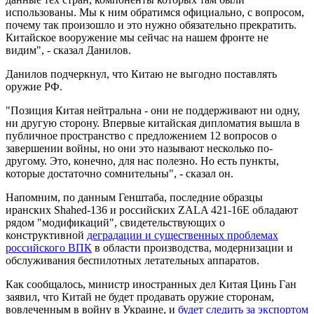
использованы. Мы к ним обратимся официально, с вопросом,
почему так произошло и это нужно обязательно прекратить.
Китайское вооружение мы сейчас на нашем фронте не
видим", - сказал Данилов.
Данилов подчеркнул, что Китаю не выгодно поставлять
оружие РФ.
"Позиция Китая нейтральна - они не поддерживают ни одну,
ни другую сторону. Впервые китайская дипломатия вышла в
публичное пространство с предложением 12 вопросов о
завершении войны, но они это называют несколько по-
другому. Это, конечно, для нас полезно. Но есть пункты,
которые достаточно сомнительны", - сказал он.
Напомним, по данным Генштаба, последние образцы
иранских Shahed-136 и российских ZALA 421-16E обладают
рядом "модификаций", свидетельствующих о
конструктивной
деградации и существенных проблемах
российского ВПК
в области производства, модернизации и
обслуживания беспилотных летательных аппаратов.
Как сообщалось, министр иностранных дел Китая Цинь Ган
заявил, что Китай не будет продавать оружие сторонам,
вовлеченным в войну в Украине, и
будет следить за экспортом