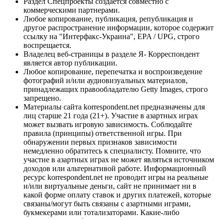
Раздел Спецпроекты создается совместно с
коммерческими партнерами.
Любое копирование, публикация, републикация и
другое распространение информации, которое содержит
ссылку на "Интерфакс-Украина", EPA / UPG, строго
воспрещается.
Владелец веб-страницы в разделе Я- Корреспондент
является автор публикации.
Любое копирование, перепечатка и воспроизведение
фотографий и/или аудиовизуальных материалов,
принадлежащих правообладателю Getty Images, строго
запрещено.
Материалы сайта korrespondent.net предназначены для
лиц старше 21 года (21+). Участие в азартных играх
может вызвать игровую зависимость. Соблюдайте
правила (принципы) ответственной игры. При
обнаружении первых признаков зависимости
немедленно обратитесь к специалисту. Помните, что
участие в азартных играх не может являться источником
доходов или альтернативой работе. Информационный
ресурс korrespondent.net не проводит игры на реальные
и/или виртуальные деньги, сайт не принимает ни в
какой форме оплату ставок и других платежей, которые
связаны/могут быть связаны с азартными играми,
букмекерами или тотализаторами. Какие-либо