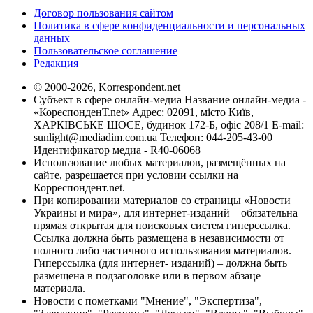
Договор пользования сайтом
Политика в сфере конфиденциальности и персональных
данных
Пользовательское соглашение
Редакция
© 2000-2026, Korrespondent.net
Субъект в сфере онлайн-медиа Название онлайн-медиа -
«КореспонденТ.net» Адрес: 02091, місто Київ,
ХАРКІВСЬКЕ ШОСЕ, будинок 172-Б, офіс 208/1 E-mail:
sunlight@mediadim.com.ua
Телефон: 044-205-43-00
Идентификатор медиа - R40-06068
Использование любых материалов, размещённых на
сайте, разрешается при условии ссылки на
Корреспондент.net.
При копировании материалов со страницы «Новости
Украины и мира», для интернет-изданий – обязательна
прямая открытая для поисковых систем гиперссылка.
Ссылка должна быть размещена в независимости от
полного либо частичного использования материалов.
Гиперссылка (для интернет- изданий) – должна быть
размещена в подзаголовке или в первом абзаце
материала.
Новости с пометками "Мнение", "Экспертиза",