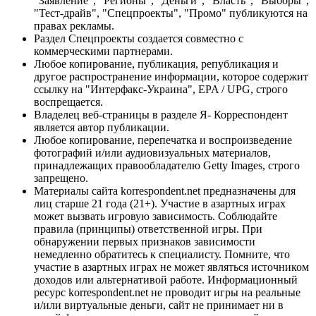
"Заявление", "Регионы", "Деньги", "Власть", "Выборы",
"Тест-драйв", "Спецпроекты", "Промо" публикуются на
правах рекламы.
Раздел Спецпроекты создается совместно с
коммерческими партнерами.
Любое копирование, публикация, републикация и
другое распространение информации, которое содержит
ссылку на "Интерфакс-Украина", EPA / UPG, строго
воспрещается.
Владелец веб-страницы в разделе Я- Корреспондент
является автор публикации.
Любое копирование, перепечатка и воспроизведение
фотографий и/или аудиовизуальных материалов,
принадлежащих правообладателю Getty Images, строго
запрещено.
Материалы сайта korrespondent.net предназначены для
лиц старше 21 года (21+). Участие в азартных играх
может вызвать игровую зависимость. Соблюдайте
правила (принципы) ответственной игры. При
обнаружении первых признаков зависимости
немедленно обратитесь к специалисту. Помните, что
участие в азартных играх не может являться источником
доходов или альтернативой работе. Информационный
ресурс korrespondent.net не проводит игры на реальные
и/или виртуальные деньги, сайт не принимает ни в