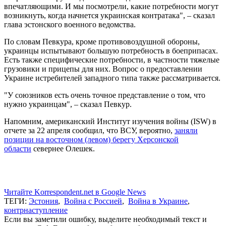
впечатляющими. И мы посмотрели, какие потребности могут
возникнуть, когда начнется украинская контратака", – сказал
глава эстонского военного ведомства.
По словам Певкура, кроме противовоздушной обороны,
украинцы испытывают большую потребность в боеприпасах.
Есть также специфические потребности, в частности тяжелые
грузовики и прицепы для них. Вопрос о предоставлении
Украине истребителей западного типа также рассматривается.
"У союзников есть очень точное представление о том, что
нужно украинцам", – сказал Певкур.
Напомним, американский Институт изучения войны (ISW) в
отчете за 22 апреля сообщил, что ВСУ, вероятно,
заняли
позиции на восточном (левом) берегу Херсонской
области
севернее Олешек.
Читайте Korrespondent.net в Google News
ТЕГИ:
Эстония
,
Война с Россией
,
Война в Украине
,
контрнаступление
Если вы заметили ошибку, выделите необходимый текст и