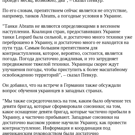
пройдет месяц, возможно, два", – сказал Певкур.
По его словам, препятствием сейчас является не отсутствие,
например, танков Abrams, а погодные условия в Украине.
"Танки Abrams не являются определяющими в весеннем
наступлении. Коалиция стран, предоставивших Украине
танки Leopard была сильной, и достаточно много техники уже
переброшено в Украину, и достаточно много ее находится на
пути туда. Самым большим препятствием для
контрнаступления, которое, вероятно, состоится, является
погода. Погода достаточно дождливая, и это затрудняет
передвижение тяжелой техники. Украинцы скорее ждут
улучшения погоды, чтобы приступить к более масштабному
освобождению территорий", – сказал Певкур.
Он добавил, что на встрече в Германии также обсуждали
вопрос обучения украинцев в западных странах.
"Мы также сосредоточились на том, каким было обучение тех
девяти бригад, которые сформировали союзники; на том,
какое оснащение девяти бригад, которые частично прибыли в
Украину, а частично прибывают. Западные союзники на
достаточно высоком уровне научили Украину, как провести
контрнаступление. Информация и координация под
американским руководством были достаточно