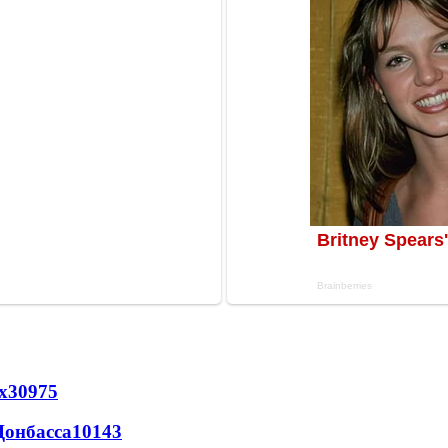
х
30975
Донбасса
10143