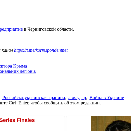
предприятие
в Черниговской области.
ш канал
https://t.me/korrespondentnet
сектора Крыма
іональних легіонів
,
Российско-украинская граница
,
авиаудар
,
Война в Украине
те Ctrl+Enter, чтобы сообщить об этом редакции.