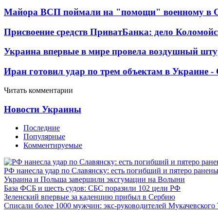
Майора ВСП поймали на "помощи" военному в
Присвоение средств ПриватБанка: дело Коломойс
Украина впервые в мире провела воздушный шту
Иран готовил удар по трем объектам в Украине 
Читать комментарии
Новости Украины
Последние
Популярные
Комментируемые
РФ нанесла удар по Славянску: есть погибший и пятеро ранен
Украина и Польша завершили эксгумации на Волыни
База ФСБ и шесть судов: СБС поразили 102 цели РФ
Зеленский впервые за каденцию прибыл в Сербию
Списали более 1000 мужчин: экс-руководителей Мукачевского