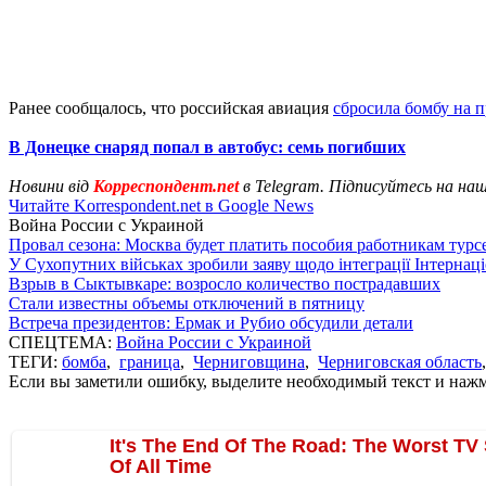
Ранее сообщалось, что российская авиация
сбросила бомбу на 
В Донецке снаряд попал в автобус: семь погибших
Новини від
Корреспондент.net
в Telegram. Підписуйтесь на на
Читайте Korrespondent.net в Google News
Война России с Украиной
Провал сезона: Москва будет платить пособия работникам тур
У Сухопутних військах зробили заяву щодо інтеграції Інтернац
Взрыв в Сыктывкаре: возросло количество пострадавших
Стали известны объемы отключений в пятницу
Встреча президентов: Ермак и Рубио обсудили детали
СПЕЦТЕМА:
Война России с Украиной
ТЕГИ:
бомба
,
граница
,
Черниговщина
,
Черниговская область
Если вы заметили ошибку, выделите необходимый текст и нажми