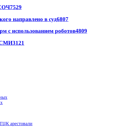
 СОЧ
7529
кого направлено в суд
6807
рм с использованием роботов
4809
- СМИ
3121
ых
 ТЦК арестовали