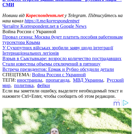
СМИ
Новини від
Кореспондент.net
у Telegram. Підписуйтесь на
наш канал
https://t.me/korrespondentnet
Читайте Korrespondent.net в Google News
Война России с Украиной
Провал сезона: Москва будет платить пособия работникам
турсектора Крыма
У Сухопутних військах зробили заяву щодо інтеграції
Інтернаціональних легіонів
Взрыв в Сыктывкаре: возросло количество пострадавших
Стали известны объемы отключений в пятницу
Встреча президентов: Ермак и Рубио обсудили детали
СПЕЦТЕМА:
Война России с Украиной
ТЕГИ:
иностранцы
,
пропаганда
,
МВД Украины
,
Русский
мир
,
политика
,
фейки
Если вы заметили ошибку, выделите необходимый текст и
нажмите Ctrl+Enter, чтобы сообщить об этом редакции.