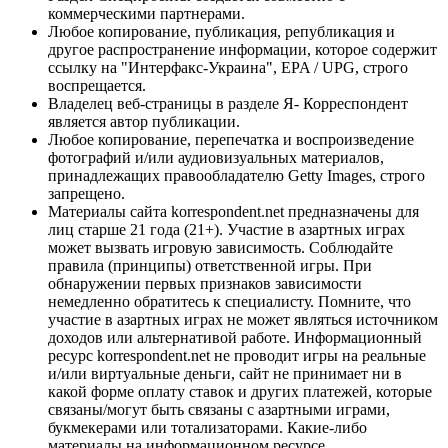
коммерческими партнерами.
Любое копирование, публикация, републикация и
другое распространение информации, которое содержит
ссылку на "Интерфакс-Украина", EPA / UPG, строго
воспрещается.
Владелец веб-страницы в разделе Я- Корреспондент
является автор публикации.
Любое копирование, перепечатка и воспроизведение
фотографий и/или аудиовизуальных материалов,
принадлежащих правообладателю Getty Images, строго
запрещено.
Материалы сайта korrespondent.net предназначены для
лиц старше 21 года (21+). Участие в азартных играх
может вызвать игровую зависимость. Соблюдайте
правила (принципы) ответственной игры. При
обнаружении первых признаков зависимости
немедленно обратитесь к специалисту. Помните, что
участие в азартных играх не может являться источником
доходов или альтернативой работе. Информационный
ресурс korrespondent.net не проводит игры на реальные
и/или виртуальные деньги, сайт не принимает ни в
какой форме оплату ставок и других платежей, которые
связаны/могут быть связаны с азартными играми,
букмекерами или тотализаторами. Какие-либо
материалы на информационном ресурсе