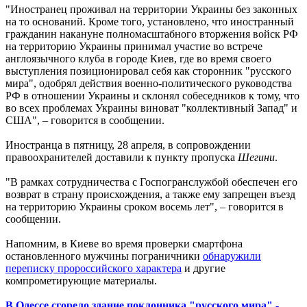
"Иностранец проживал на территории Украины без законных
на то оснований. Кроме того, установлено, что иностранный
гражданин накануне полномасштабного вторжения войск РФ
на территорию Украины принимал участие во встрече
англоязычного клуба в городе Киев, где во время своего
выступления позиционировал себя как сторонник "русского
мира", одобрял действия военно-политического руководства
РФ в отношении Украины и склонял собеседников к тому, что
во всех проблемах Украины виноват "коллективный Запад" и
США", – говорится в сообщении.
Иностранца в пятницу, 28 апреля, в сопровождении
правоохранителей доставили к пункту пропуска
Шегини
.
"В рамках сотрудничества с Госпогранслужбой обеспечен его
возврат в страну происхождения, а также ему запрещен въезд
на территорию Украины сроком восемь лет", – говорится в
сообщении.
Напомним, в Киеве во время проверки смартфона
остановленного мужчины пограничники
обнаружили
переписку пророссийского характера
и другие
компрометирующие материалы.
В Одессе сгорело здание поклонника "русского мира" -