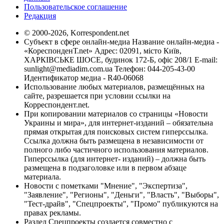
Пользовательское соглашение
Редакция
© 2000-2026, Korrespondent.net
Субъект в сфере онлайн-медиа Название онлайн-медиа -
«КореспонденТ.net» Адрес: 02091, місто Київ,
ХАРКІВСЬКЕ ШОСЕ, будинок 172-Б, офіс 208/1 E-mail:
sunlight@mediadim.com.ua
Телефон: 044-205-43-00
Идентификатор медиа - R40-06068
Использование любых материалов, размещённых на
сайте, разрешается при условии ссылки на
Корреспондент.net.
При копировании материалов со страницы «Новости
Украины и мира», для интернет-изданий – обязательна
прямая открытая для поисковых систем гиперссылка.
Ссылка должна быть размещена в независимости от
полного либо частичного использования материалов.
Гиперссылка (для интернет- изданий) – должна быть
размещена в подзаголовке или в первом абзаце
материала.
Новости с пометками "Мнение", "Экспертиза",
"Заявление", "Регионы", "Деньги", "Власть", "Выборы",
"Тест-драйв", "Спецпроекты", "Промо" публикуются на
правах рекламы.
Раздел Спецпроекты создается совместно с