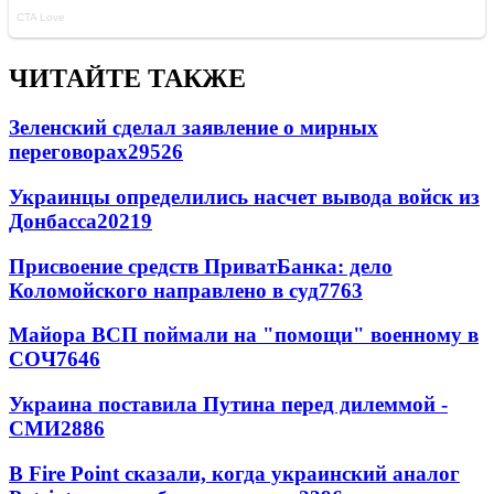
ЧИТАЙТЕ ТАКЖЕ
Зеленский сделал заявление о мирных
переговорах
29526
Украинцы определились насчет вывода войск из
Донбасса
20219
Присвоение средств ПриватБанка: дело
Коломойского направлено в суд
7763
Майора ВСП поймали на "помощи" военному в
СОЧ
7646
Украина поставила Путина перед дилеммой -
СМИ
2886
В Fire Point сказали, когда украинский аналог