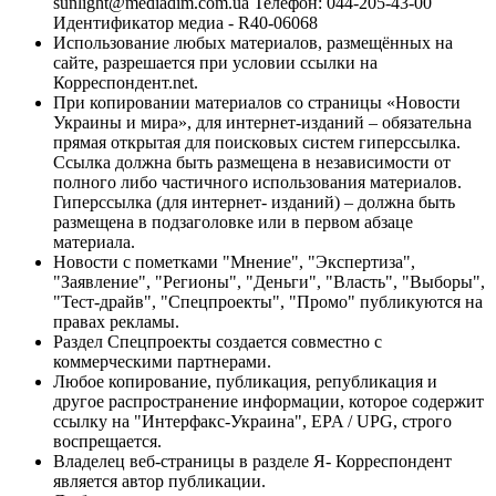
sunlight@mediadim.com.ua
Телефон: 044-205-43-00
Идентификатор медиа - R40-06068
Использование любых материалов, размещённых на
сайте, разрешается при условии ссылки на
Корреспондент.net.
При копировании материалов со страницы «Новости
Украины и мира», для интернет-изданий – обязательна
прямая открытая для поисковых систем гиперссылка.
Ссылка должна быть размещена в независимости от
полного либо частичного использования материалов.
Гиперссылка (для интернет- изданий) – должна быть
размещена в подзаголовке или в первом абзаце
материала.
Новости с пометками "Мнение", "Экспертиза",
"Заявление", "Регионы", "Деньги", "Власть", "Выборы",
"Тест-драйв", "Спецпроекты", "Промо" публикуются на
правах рекламы.
Раздел Спецпроекты создается совместно с
коммерческими партнерами.
Любое копирование, публикация, републикация и
другое распространение информации, которое содержит
ссылку на "Интерфакс-Украина", EPA / UPG, строго
воспрещается.
Владелец веб-страницы в разделе Я- Корреспондент
является автор публикации.