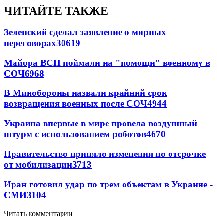
ЧИТАЙТЕ ТАКЖЕ
Зеленский сделал заявление о мирных
переговорах
30619
Майора ВСП поймали на "помощи" военному в
СОЧ
6968
В Минобороны назвали крайний срок
возвращения военных после СОЧ
4944
Украина впервые в мире провела воздушный
штурм с использованием роботов
4670
Правительство приняло изменения по отсрочке
от мобилизации
3713
Иран готовил удар по трем объектам в Украине -
СМИ
3104
Читать комментарии