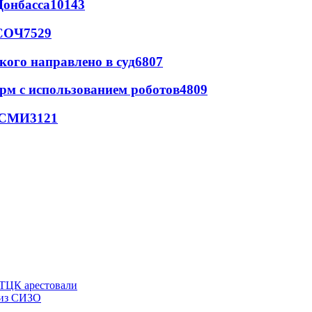
Донбасса
10143
 СОЧ
7529
кого направлено в суд
6807
рм с использованием роботов
4809
- СМИ
3121
 ТЦК арестовали
 из СИЗО