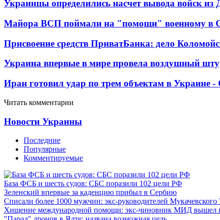
Украинцы определились насчет вывода войск из 
Майора ВСП поймали на "помощи" военному в
Присвоение средств ПриватБанка: дело Коломойс
Украина впервые в мире провела воздушный шту
Иран готовил удар по трем объектам в Украине 
Читать комментарии
Новости Украины
Последние
Популярные
Комментируемые
База ФСБ и шесть судов: СБС поразили 102 цели РФ
Зеленский впервые за каденцию прибыл в Сербию
Списали более 1000 мужчин: экс-руководителей Мукачевского
Хищение международной помощи: экс-чиновник МИД вышел
"Парад" дронов в Ялте: названа возможная цель