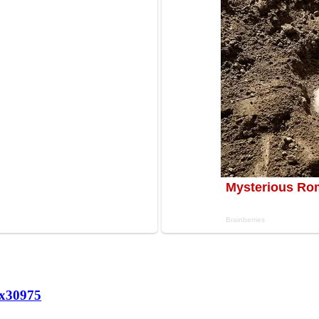
х
30975