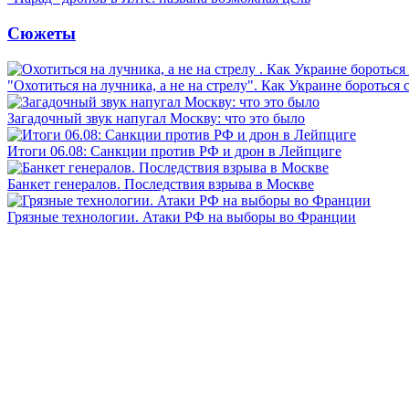
Сюжеты
"Охотиться на лучника, а не на стрелу". Как Украине бороться 
Загадочный звук напугал Москву: что это было
Итоги 06.08: Санкции против РФ и дрон в Лейпциге
Банкет генералов. Последствия взрыва в Москве
Грязные технологии. Атаки РФ на выборы во Франции