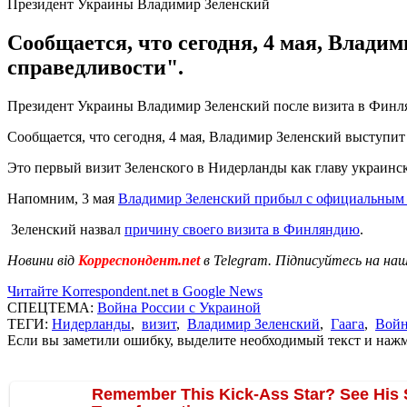
Президент Украины Владимир Зеленский
Сообщается, что сегодня, 4 мая, Влади
справедливости".
Президент Украины Владимир Зеленский после визита в Финл
Сообщается, что сегодня, 4 мая, Владимир Зеленский выступит 
Это первый визит Зеленского в Нидерланды как главу украинско
Напомним, 3 мая
Владимир Зеленский прибыл с официальным
Зеленский назвал
причину своего визита в Финляндию
.
Новини від
Корреспондент.net
в Telegram. Підписуйтесь на на
Читайте Korrespondent.net в Google News
СПЕЦТЕМА:
Война России с Украиной
ТЕГИ:
Нидерланды
,
визит
,
Владимир Зеленский
,
Гаага
,
Войн
Если вы заметили ошибку, выделите необходимый текст и нажми