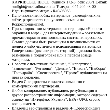
ХАРКІВСЬКЕ ШОСЕ, будинок 172-Б, офіс 208/1 E-mail:
sunlight@mediadim.com.ua
Телефон: 044-205-43-00
Идентификатор медиа - R40-06068
Использование любых материалов, размещённых на
сайте, разрешается при условии ссылки на
Корреспондент.net.
При копировании материалов со страницы «Новости
Украины и мира», для интернет-изданий – обязательна
прямая открытая для поисковых систем гиперссылка.
Ссылка должна быть размещена в независимости от
полного либо частичного использования материалов.
Гиперссылка (для интернет- изданий) – должна быть
размещена в подзаголовке или в первом абзаце
материала.
Новости с пометками "Мнение", "Экспертиза",
"Заявление", "Регионы", "Деньги", "Власть", "Выборы",
"Тест-драйв", "Спецпроекты", "Промо" публикуются на
правах рекламы.
Раздел Спецпроекты создается совместно с
коммерческими партнерами.
Любое копирование, публикация, републикация и
другое распространение информации, которое содержит
ссылку на "Интерфакс-Украина", EPA / UPG, строго
воспрещается.
Владелец веб-страницы в разделе Я- Корреспондент