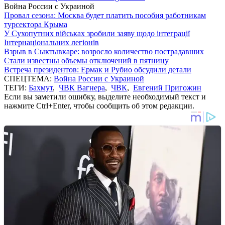
Война России с Украиной
Провал сезона: Москва будет платить пособия работникам
турсектора Крыма
У Сухопутних військах зробили заяву щодо інтеграції
Інтернаціональних легіонів
Взрыв в Сыктывкаре: возросло количество пострадавших
Стали известны объемы отключений в пятницу
Встреча президентов: Ермак и Рубио обсудили детали
СПЕЦТЕМА:
Война России с Украиной
ТЕГИ:
Бахмут
,
ЧВК Вагнера
,
ЧВК
,
Евгений Пригожин
Если вы заметили ошибку, выделите необходимый текст и
нажмите Ctrl+Enter, чтобы сообщить об этом редакции.