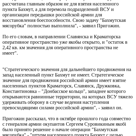
рассчитана главным образом не для взятия населенного
пункта Бахмут, а для перемола подразделений ВСУ и
организации передышки российской армии для
восстановления боеспособности. Свою задачу "Бахмутская
мясорубка" полностью выполнила", - заявил Пригожин.
По его словам, в направлении Славянска и Краматорска
оперативное пространство уже якобы открыто, и "остаток в
2,42 кв. км значения для оперативного пространства не
имеет".
"Стратегического значения для дальнейшего продвижения на
запад населенный пункт Бахмут не имеет. Стратегическое
значение для продвижения российской армии имеет взятие
населенных пунктов Краматорск, Славянск, Дружковка,
Константиновка – "Донбасское кольцо", западнее которого
открываются равнинные территории, на которых ВСУ тяжело
удерживать оборону в случае ведения наступления
превосходящими силами российской армии", - заявил он.
Пригожин рассказал, что в октябре прошлого года совместно
с генералом армии окупантов Сергеем Суровикиным якобі
было принято решение о начале операции "Бахмутская
мясорубка" - "штурм населенного пункта Бахмут с целью