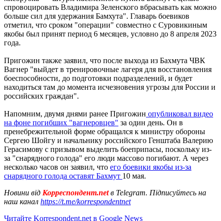
спровоцировать Владимира Зеленского вбрасывать как можно
больше сил для удержания Бамхута". Главарь боевиков
отметил, что сроком "операции" совместно с Суровикиным
якобы был принят период 6 месяцев, условно до 8 апреля 2023
года.
Пригожин также заявил, что после выхода из Бахмута ЧВК
Вагнер "выйдет в тренировочные лагеря для восстановления
боеспособности, до подготовки подразделений, и будет
находиться там до момента исчезновения угрозы для России и
российских граждан".
Напомним, двумя днями ранее Пригожин
опубликовал видео
на фоне погибших "вагнеровцев"
за один день. Он в
пренебрежительной форме обращался к министру обороны
Сергею Шойгу и начальнику российского Генштаба Валерию
Герасимову с призывом выделить боеприпасы, поскольку из-
за "снарядного голода" его люди массово погибают. А через
несколько часов он заявил, что
его боевики якобы из-за
снарядного голода оставят Бахмут
10 мая.
Новини від
Корреспондент.net
в Telegram. Підписуйтесь на
наш канал
https://t.me/korrespondentnet
Читайте Korrespondent.net в Google News