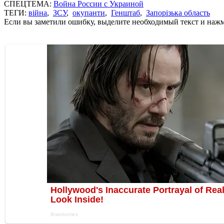
СПЕЦТЕМА:
Война России с Украиной
ТЕГИ:
війна
,
ЗСУ
,
окупанти
,
Генштаб
,
Запорізька область
Если вы заметили ошибку, выделите необходимый текст и нажми