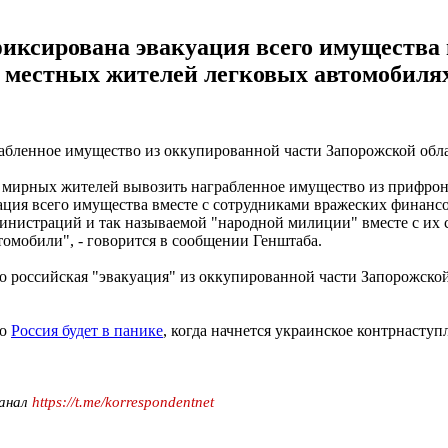
иксирована эвакуация всего имущества 
 местных жителей легковых автомобилях
абленное имущество из оккупированной части Запорожской обл
 мирных жителей вывозить награбленное имущество из прифрон
уация всего имущества вместе с сотрудниками вражеских финан
министраций и так называемой "народной милиции" вместе с и
томобили", - говорится в сообщении Генштаба.
о российская "эвакуация" из оккупированной части Запорожско
то
Россия будет в панике
, когда начнется украинское контрнаступ
канал
https://t.me/korrespondentnet