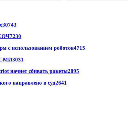
х
30743
 СОЧ
7230
рм с использованием роботов
4715
- СМИ
3031
triot начнет сбивать ракеты
2895
кого направлено в суд
2641