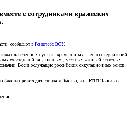
вместе с сотрудниками вражеских
.
асти, сообщают
в Генштабе ВСУ
.
товых населенных пунктов временно захваченных территорий
совых учреждений на угнанных у местных жителей легковых.
х семьями. Военнослужащие российских оккупационных войск
й области происходит слишком быстро, и на КПП Чонгар на
ление.