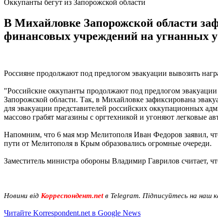
Оккупанты бегут из Запорожской области
В Михайловке Запорожской области заф
финансовых учреждений на угнанных у
Россияне продолжают под предлогом эвакуации вывозить нагр
"Российские оккупанты продолжают под предлогом эвакуации
Запорожской области. Так, в Михайловке зафиксирована эвак
для эвакуации представителей российских оккупационных ад
массово грабят магазины с оргтехникой и угоняют легковые ав
Напомним, что 6 мая мэр Мелитополя Иван Федоров заявил, чт
пути от Мелитополя в Крым образовались огромные очереди.
Заместитель министра обороны Владимир Гаврилов считает, ч
Новини від
Корреспондент.net
в Telegram. Підписуйтесь на наш 
Читайте Korrespondent.net в Google News