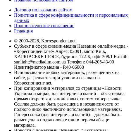
Договор пользования сайтом
Политика в сфере конфиденциальности и персональных
данных
Пользовательское соглашение
Редакция
© 2000-2026, Korrespondent.net
Субъект в сфере онлайн-медиа Название онлайн-медиа -
«КореспонденТ.net» Адрес: 02091, місто Київ,
ХАРКІВСЬКЕ ШОСЕ, будинок 172-Б, офіс 208/1 E-mail:
sunlight@mediadim.com.ua
Телефон: 044-205-43-00
Идентификатор медиа - R40-06068
Использование любых материалов, размещённых на
сайте, разрешается при условии ссылки на
Корреспондент.net.
При копировании материалов со страницы «Новости
Украины и мира», для интернет-изданий – обязательна
прямая открытая для поисковых систем гиперссылка.
Ссылка должна быть размещена в независимости от
полного либо частичного использования материалов.
Гиперссылка (для интернет- изданий) – должна быть
размещена в подзаголовке или в первом абзаце
материала.
Новости с пометками "Мнение", "Экспертиза",