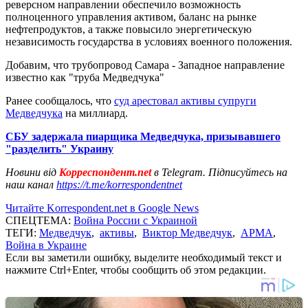
реверсном направлении обеспечило возможность
полноценного управления активом, баланс на рынке
нефтепродуктов, а также повысило энергетическую
независимость государства в условиях военного положения.
Добавим, что трубопровод Самара - Западное направление
известно как "труба Медведчука"
Ранее сообщалось, что
суд арестовал активы супруги
Медведчука
на миллиард.
СБУ задержала пиарщика Медведчука, призывавшего
"разделить" Украину
Новини від
Корреспондент.net
в Telegram. Підписуйтесь на
наш канал
https://t.me/korrespondentnet
Читайте Korrespondent.net в Google News
СПЕЦТЕМА:
Война России с Украиной
ТЕГИ:
Медведчук
,
активы
,
Виктор Медведчук
,
АРМА
,
Война в Украине
Если вы заметили ошибку, выделите необходимый текст и
нажмите Ctrl+Enter, чтобы сообщить об этом редакции.