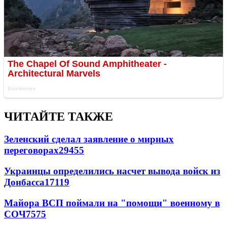
ЧИТАЙТЕ ТАКЖЕ
Зеленский сделал заявление о мирных
переговорах
29455
Украинцы определились насчет вывода войск из
Донбасса
17119
Майора ВСП поймали на "помощи" военному в
СОЧ
7575