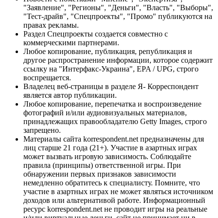
"Заявление", "Регионы", "Деньги", "Власть", "Выборы",
"Тест-драйв", "Спецпроекты", "Промо" публикуются на
правах рекламы.
Раздел Спецпроекты создается совместно с
коммерческими партнерами.
Любое копирование, публикация, републикация и
другое распространение информации, которое содержит
ссылку на "Интерфакс-Украина", EPA / UPG, строго
воспрещается.
Владелец веб-страницы в разделе Я- Корреспондент
является автор публикации.
Любое копирование, перепечатка и воспроизведение
фотографий и/или аудиовизуальных материалов,
принадлежащих правообладателю Getty Images, строго
запрещено.
Материалы сайта korrespondent.net предназначены для
лиц старше 21 года (21+). Участие в азартных играх
может вызвать игровую зависимость. Соблюдайте
правила (принципы) ответственной игры. При
обнаружении первых признаков зависимости
немедленно обратитесь к специалисту. Помните, что
участие в азартных играх не может являться источником
доходов или альтернативой работе. Информационный
ресурс korrespondent.net не проводит игры на реальные
и/или виртуальные деньги, сайт не принимает ни в