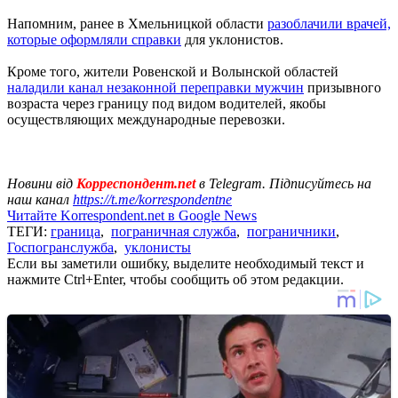
Напомним, ранее в Хмельницкой области
разоблачили врачей,
которые оформляли справки
для уклонистов.
Кроме того, жители Ровенской и Волынской областей
наладили канал незаконной переправки мужчин
призывного
возраста через границу под видом водителей, якобы
осуществляющих международные перевозки.
Новини від
Корреспондент.net
в Telegram. Підписуйтесь на
наш канал
https://t.me/korrespondentne
Читайте Korrespondent.net в Google News
ТЕГИ:
граница
,
пограничная служба
,
пограничники
,
Госпогранслужба
,
уклонисты
Если вы заметили ошибку, выделите необходимый текст и
нажмите Ctrl+Enter, чтобы сообщить об этом редакции.