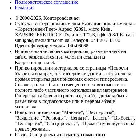
Пользовательское соглашение
Редакция
© 2000-2026, Korrespondent.net
Субъект в сфере онлайн-медиа Название онлайн-медиа -
«КореспонденТ.net» Адрес: 02091, місто Київ,
ХАРКІВСЬКЕ ШОСЕ, будинок 172-Б, офіс 208/1 E-mail:
sunlight@mediadim.com.ua
Телефон: 044-205-43-00
Идентификатор медиа - R40-06068
Использование любых материалов, размещённых на
сайте, разрешается при условии ссылки на
Корреспондент.net.
При копировании материалов со страницы «Новости
Украины и мира», для интернет-изданий – обязательна
прямая открытая для поисковых систем гиперссылка.
Ссылка должна быть размещена в независимости от
полного либо частичного использования материалов.
Гиперссылка (для интернет- изданий) – должна быть
размещена в подзаголовке или в первом абзаце
материала.
Новости с пометками "Мнение", "Экспертиза",
"Заявление", "Регионы", "Деньги", "Власть", "Выборы",
"Тест-драйв", "Спецпроекты", "Промо" публикуются на
правах рекламы.
Раздел Спецпроекты создается совместно с