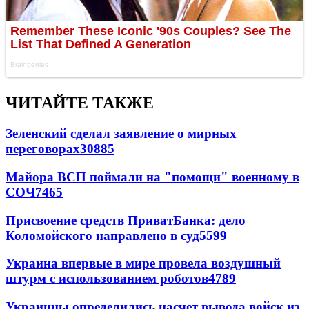
ЧИТАЙТЕ ТАКЖЕ
Зеленский сделал заявление о мирных
переговорах
30885
Майора ВСП поймали на "помощи" военному в
СОЧ
7465
Присвоение средств ПриватБанка: дело
Коломойского направлено в суд
5599
Украина впервые в мире провела воздушный
штурм с использованием роботов
4789
Украинцы определились насчет вывода войск из