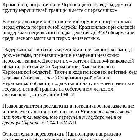
Кроме того, пограничники Черновицкого отряда задержали
группу нарушителей границы вместе с перевозчиком.
В ходе реализации оперативной информации пограничный
наряд отдела пограничной службы Красноильск при силовой
поддержке специального подразделения ДОЗОР обнаружили
среди лесного массива пятерых неизвестных.
"Задержанные оказались мужчинами призывного возраста, с
документами, признавшимися в намерении незаконно
пересечь границу. Двое из них – жители Ивано-Франковской
области, остальные из Харьковской, Хмельницкой и
Черновицкой областей. Также в ходе поисковых действий был
задержан (житель, –
ред
.) Сторожинецкой общины
Черновицкой области, подвозивший нарушителей границы к
государственной границе на собственном легковом
автомобиле", - отмечают в ГНСУ.
Правонарушители доставлены в пограничное подразделение
и привлечены к ответственности за
Незаконное пересечение
или
попытка незаконного пересечения государственной
границы Украины
ст.204-1 КУоАП
Относительно перевозчика в Нацполицию направлено
сообщение об обнаружении признаков уголовного