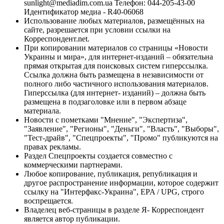
sunlight@mediadim.com.ua
Телефон: 044-205-43-00
Идентификатор медиа - R40-06068
Использование любых материалов, размещённых на
сайте, разрешается при условии ссылки на
Корреспондент.net.
При копировании материалов со страницы «Новости
Украины и мира», для интернет-изданий – обязательна
прямая открытая для поисковых систем гиперссылка.
Ссылка должна быть размещена в независимости от
полного либо частичного использования материалов.
Гиперссылка (для интернет- изданий) – должна быть
размещена в подзаголовке или в первом абзаце
материала.
Новости с пометками "Мнение", "Экспертиза",
"Заявление", "Регионы", "Деньги", "Власть", "Выборы",
"Тест-драйв", "Спецпроекты", "Промо" публикуются на
правах рекламы.
Раздел Спецпроекты создается совместно с
коммерческими партнерами.
Любое копирование, публикация, републикация и
другое распространение информации, которое содержит
ссылку на "Интерфакс-Украина", EPA / UPG, строго
воспрещается.
Владелец веб-страницы в разделе Я- Корреспондент
является автор публикации.