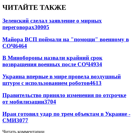
ЧИТАЙТЕ ТАКЖЕ
Зеленский сделал заявление о мирных
переговорах
30005
Майора ВСП поймали на "помощи" военному в
СОЧ
6464
В Минобороны назвали крайний срок
возвращения военных после СОЧ
4934
Украина впервые в мире провела воздушный
штурм с использованием роботов
4613
Правительство приняло изменения по отсрочке
от мобилизации
3704
Иран готовил удар по трем объектам в Украине -
СМИ
3077
Читать комментарии