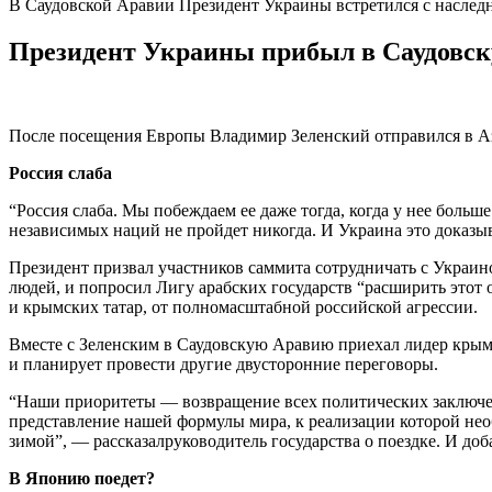
В Саудовской Аравии Президент Украины встретился с насле
Президент Украины прибыл в Саудовск
После посещения Европы Владимир Зеленский отправился в Аз
Россия слаба
“Россия слаба. Мы побеждаем ее даже тогда, когда у нее больш
независимых наций не пройдет никогда. И Украина это доказы
Президент призвал участников саммита сотрудничать с Украин
людей, и попросил Лигу арабских государств “расширить этот 
и крымских татар, от полномасштабной российской агрессии.
Вместе с Зеленским в Саудовскую Аравию приехал лидер кры
и планирует провести другие двусторонние переговоры.
“Наши приоритеты — возвращение всех политических заключе
представление нашей формулы мира, к реализации которой нео
зимой”, — рассказалруководитель государства о поездке. И до
В Японию поедет?