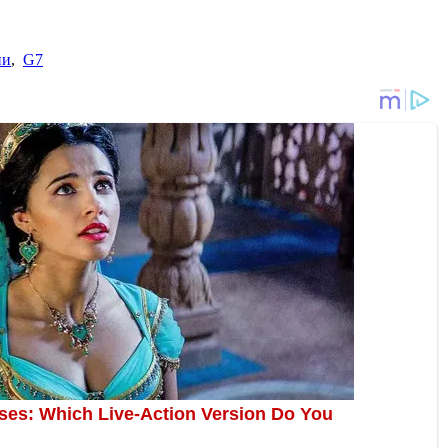
ии
,
G7