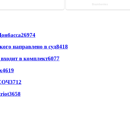
Донбасса
26974
кого направлено в суд
8418
 входит в комплект
6077
х
4619
 СОЧ
3712
riot
3658