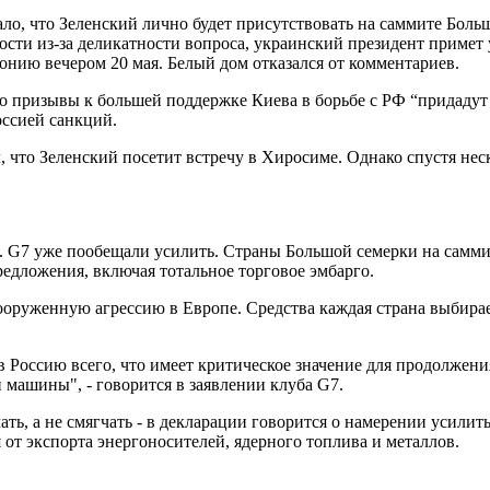
ало, что Зеленский лично будет присутствовать на саммите Бол
сти из-за деликатности вопроса, украинский президент примет 
понию вечером 20 мая. Белый дом отказался от комментариев.
 его призывы к большей поддержке Киева в борьбе с РФ “придад
оссией санкций.
 что Зеленский посетит встречу в Хиросиме. Однако спустя неск
и. G7 уже пообещали усилить. Страны Большой семерки на самм
редложения, включая тотальное торговое эмбарго.
ооруженную агрессию в Европе. Средства каждая страна выбира
Россию всего, что имеет критическое значение для продолжения
машины", - говорится в заявлении клуба G7.
ь, а не смягчать - в декларации говорится о намерении усилить
от экспорта энергоносителей, ядерного топлива и металлов.