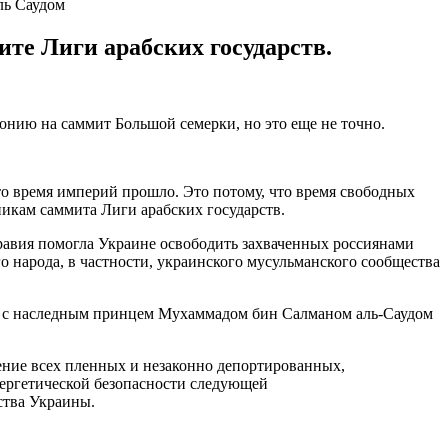
ль Саудом
е Лиги арабских государств.
онию на саммит Большой семерки, но это еще не точно.
 что время империй прошло. Это потому, что время свободных
икам саммита Лиги арабских государств.
Аравия помогла Украине освободить захваченных россиянами
о народа, в частности, украинского мусульманского сообщества
ся с наследным принцем Мухаммадом бин Салманом аль-Саудом
ние всех пленных и незаконно депортированных,
нергетической безопасности следующей
ства Украины.