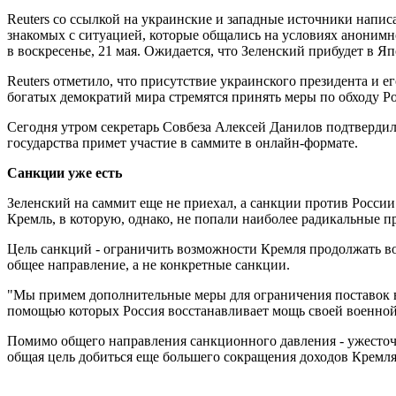
Reuters со ссылкой на украинские и западные источники напис
знакомых с ситуацией, которые общались на условиях анонимно
в воскресенье, 21 мая. Ожидается, что Зеленский прибудет в Я
Reuters отметило, что присутствие украинского президента и
богатых демократий мира стремятся принять меры по обходу Р
Сегодня утром секретарь Совбеза Алексей Данилов подтвердил,
государства примет участие в саммите в онлайн-формате.
Санкции уже есть
Зеленский на саммит еще не приехал, а санкции против Росси
Кремль, в которую, однако, не попали наиболее радикальные п
Цель санкций - ограничить возможности Кремля продолжать в
общее направление, а не конкретные санкции.
"Мы примем дополнительные меры для ограничения поставок в 
помощью которых Россия восстанавливает мощь своей военной 
Помимо общего направления санкционного давления - ужесточат
общая цель добиться еще большего сокращения доходов Кремля 