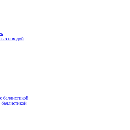
ек
язью и водой
с баллистикой