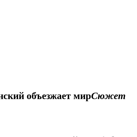
нский объезжает мир
Сюжет