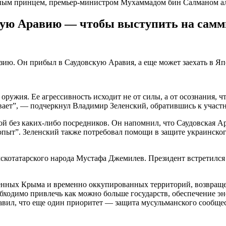
дным принцем, премьер-министром Мухаммадом бин Салманом а
ую Аравию — чтобы выступить на саммит
ию. Он прибыл в Саудовскую Аравия, а еще может заехать в Яп
е оружия. Ее агрессивность исходит не от силы, а от осознания,
вает”, — подчеркнул Владимир Зеленский, обратившись к участн
ой без каких-либо посредников. Он напомнил, что Саудовская 
опыт”. Зеленский также потребовал помощи в защите украинског
мскотатарского народа Мустафа Джемилев. Президент встретил
нных Крыма и временно оккупированных территорий, возвраще
бходимо привлечь как можно больше государств, обеспечение э
бавил, что еще один приоритет — защита мусульманского сообще