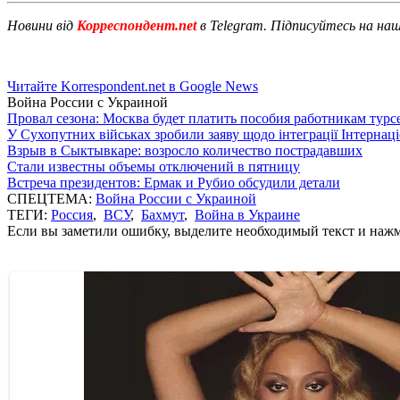
Новини від
Корреспондент.net
в Telegram. Підписуйтесь на на
Читайте Korrespondent.net в Google News
Война России с Украиной
Провал сезона: Москва будет платить пособия работникам тур
У Сухопутних військах зробили заяву щодо інтеграції Інтернац
Взрыв в Сыктывкаре: возросло количество пострадавших
Стали известны объемы отключений в пятницу
Встреча президентов: Ермак и Рубио обсудили детали
СПЕЦТЕМА:
Война России с Украиной
ТЕГИ:
Россия
,
ВСУ
,
Бахмут
,
Война в Украине
Если вы заметили ошибку, выделите необходимый текст и нажми