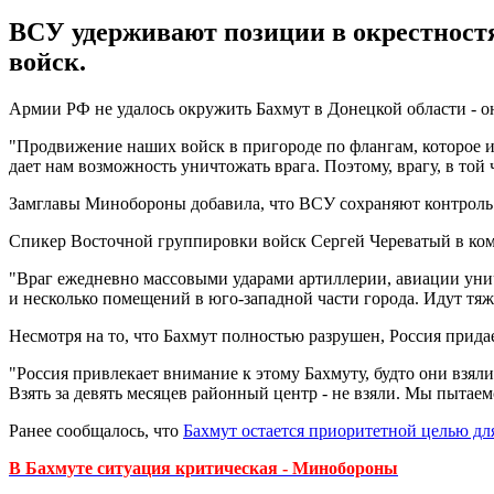
ВСУ удерживают позиции в окрестностя
войск.
Армии РФ не удалось окружить Бахмут в Донецкой области - о
"Продвижение наших войск в пригороде по флангам, которое и 
дает нам возможность уничтожать врага. Поэтому, врагу, в той 
Замглавы Минобороны добавила, что ВСУ сохраняют контроль
Спикер Восточной группировки войск Сергей Череватый в к
"Враг ежедневно массовыми ударами артиллерии, авиации уни
и несколько помещений в юго-западной части города. Идут тяже
Несмотря на то, что Бахмут полностью разрушен, Россия прида
"Россия привлекает внимание к этому Бахмуту, будто они взяли
Взять за девять месяцев районный центр - не взяли. Мы пытаемс
Ранее сообщалось, что
Бахмут остается приоритетной целью дл
В Бахмуте ситуация критическая - Минобороны