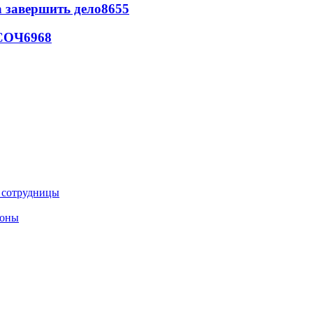
а завершить дело
8655
 СОЧ
6968
е сотрудницы
роны