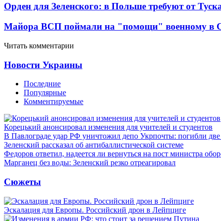
Орден для Зеленского: в Польше требуют от Туск
Майора ВСП поймали на "помощи" военному в
Читать комментарии
Новости Украины
Последние
Популярные
Комментируемые
Корецький анонсировал изменения для учителей и студентов
В Павлограде удар РФ уничтожил депо Укрпочты: погибли дв
Зеленский рассказал об антибаллистической системе
Федоров ответил, надеется ли вернуться на пост министра обо
Марганец без воды: Зеленский резко отреагировал
Сюжеты
Эскалация для Европы. Российский дрон в Лейпциге