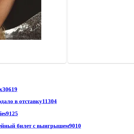
х
30619
дало в отставку
11304
ies
9125
рейный билет с выигрышем
9010