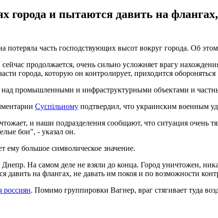
х города и пытаются давить на флангах,
на потеряла часть господствующих высот вокруг города. Об этом
сейчас продолжается, очень сильно усложняет врагу нахождения
части города, которую он контролирует, приходится обороняться "
 над промышленными и инфраструктурными объектами и частны
омментарии
Суспільному
подтвердил, что украинским военным уда
чтожает, и наши подразделения сообщают, что ситуация очень
лые бои", - указал он.
ет ему большое символическое значение.
 Днепр. На самом деле не взяли до конца. Город уничтожен, ник
я давить на флангах, не давать им покоя и по возможности контр
я россиян
. Помимо группировки Вагнер, враг стягивает туда во