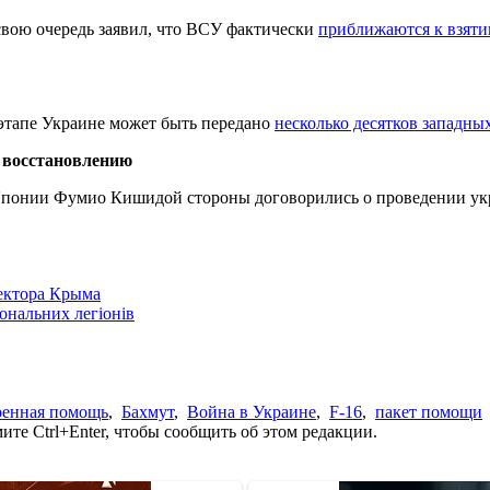
ою очередь заявил, что ВСУ фактически
приближаются к взяти
этапе Украине может быть передано
несколько десятков западны
 восстановлению
 Японии Фумио Кишидой стороны договорились о проведении у
сектора Крыма
іональних легіонів
оенная помощь
,
Бахмут
,
Война в Украине
,
F-16
,
пакет помощи
те Ctrl+Enter, чтобы сообщить об этом редакции.