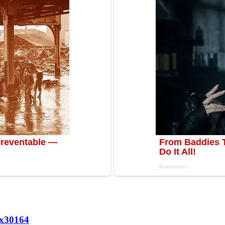
х
30164