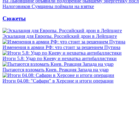
На Львовщине объявили подозрение бывшему энергетику посл
Налоговиков Сумщины поймали на взятке
Сюжеты
Эскалация для Европы. Российский дрон в Лейпциге
Изменения в армии РФ: что стоит за решением Путина
Итоги 5.8: Удар по Киеву и нехватка антибаллистики
Пытаются взломать Киев. Реакция Запада на удар
Итоги 04.08: "Сафари" в Херсоне и итоги операции