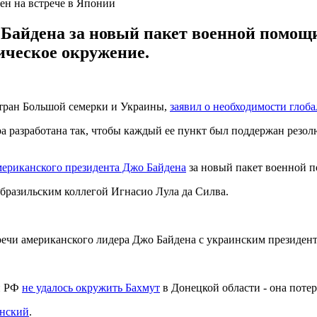
н на встрече в Японии
 Байдена за новый пакет военной помощ
ическое окружение.
стран Большой семерки и Украины,
заявил о необходимости глоб
ира разработана так, чтобы каждый ее пункт был поддержан ре
мериканского президента Джо Байдена
за новый пакет военной 
 бразильским коллегой Игнасио Лула да Силва.
речи американского лидера Джо Байдена с украинским президен
ии РФ
не удалось окружить Бахмут
в Донецкой области - она потер
енский
.