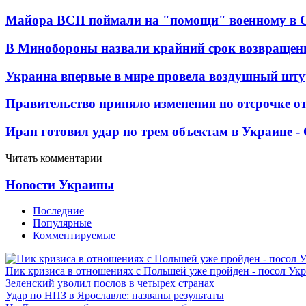
Майора ВСП поймали на "помощи" военному в
В Минобороны назвали крайний срок возвращен
Украина впервые в мире провела воздушный шту
Правительство приняло изменения по отсрочке о
Иран готовил удар по трем объектам в Украине 
Читать комментарии
Новости Украины
Последние
Популярные
Комментируемые
Пик кризиса в отношениях с Польшей уже пройден - посол Ук
Зеленский уволил послов в четырех странах
Удар по НПЗ в Ярославле: названы результаты