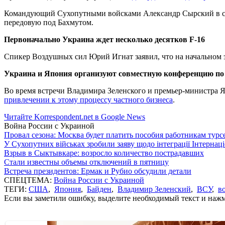
Командующий Сухопутными войсками Александр Сырский в св
передовую под Бахмутом.
Первоначально Украина ждет несколько десятков F-16
Спикер Воздушных сил Юрий Игнат заявил, что на начальном 
Украина и Япония организуют совместную конференцию по
Во время встречи Владимира Зеленского и премьер-министра
привлечении к этому процессу частного бизнеса
.
Читайте Korrespondent.net в Google News
Война России с Украиной
Провал сезона: Москва будет платить пособия работникам тур
У Сухопутних військах зробили заяву щодо інтеграції Інтернац
Взрыв в Сыктывкаре: возросло количество пострадавших
Стали известны объемы отключений в пятницу
Встреча президентов: Ермак и Рубио обсудили детали
СПЕЦТЕМА:
Война России с Украиной
ТЕГИ:
США
,
Япония
,
Байден
,
Владимир Зеленский
,
ВСУ
,
в
Если вы заметили ошибку, выделите необходимый текст и нажми