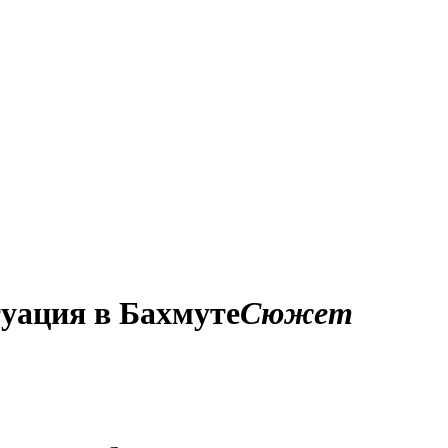
уация в Бахмуте
Сюжет