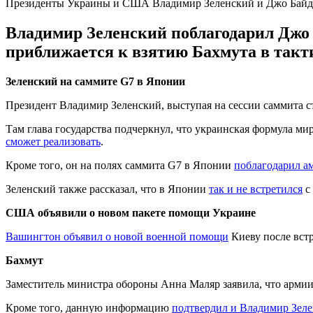
Президенты Украины и США Владимир Зеленский и Джо Байде
Владимир Зеленский поблагодарил Джо
приближается к взятию Бахмута в такт
Зеленский на саммите G7 в Японии
Президент Владимир Зеленский, выступая на сессии саммита 
Там глава государства подчеркнул, что украинская формула м
сможет реализовать
.
Кроме того, он на полях саммита G7 в Японии
поблагодарил а
Зеленский также рассказал, что в Японии
так и не встретился
с
США объявили о новом пакете помощи Украине
Вашингтон объявил о новой военной помощи
Киеву после вст
Бахмут
Заместитель министра обороны Анна Маляр заявила, что арм
Кроме того, данную информацию
подтвердил и Владимир Зел