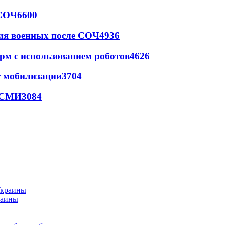
 СОЧ
6600
ия военных после СОЧ
4936
рм с использованием роботов
4626
т мобилизации
3704
- СМИ
3084
раины