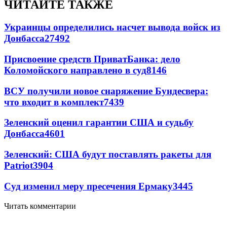
ЧИТАЙТЕ ТАКЖЕ
Украинцы определились насчет вывода войск из
Донбасса
27492
Присвоение средств ПриватБанка: дело
Коломойского направлено в суд
8146
ВСУ получили новое снаряжение Бундесвера:
что входит в комплект
7439
Зеленский оценил гарантии США и судьбу
Донбасса
4601
Зеленский: США будут поставлять ракеты для
Patriot
3904
Суд изменил меру пресечения Ермаку
3445
Читать комментарии