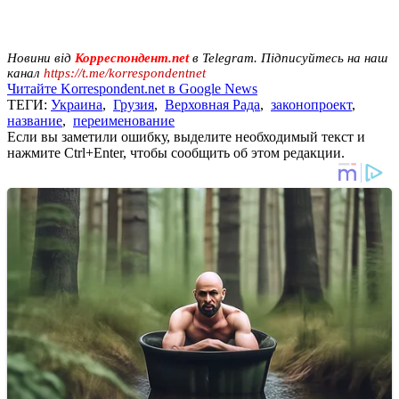
Новини від
Корреспондент.net
в Telegram. Підписуйтесь на наш
канал
https://t.me/korrespondentnet
Читайте Korrespondent.net в Google News
ТЕГИ:
Украина
,
Грузия
,
Верховная Рада
,
законопроект
,
название
,
переименование
Если вы заметили ошибку, выделите необходимый текст и
нажмите Ctrl+Enter, чтобы сообщить об этом редакции.