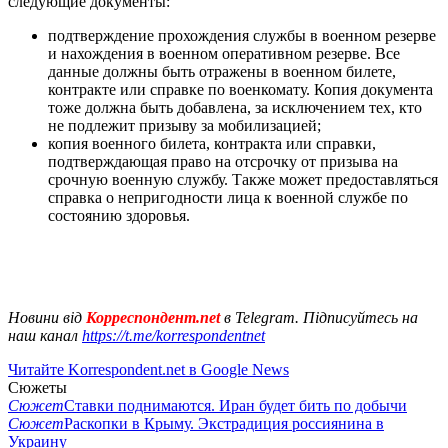
следующие документы:
подтверждение прохождения службы в военном резерве
и нахождения в военном оперативном резерве. Все
данные должны быть отражены в военном билете,
контракте или справке по военкомату. Копия документа
тоже должна быть добавлена, за исключением тех, кто
не подлежит призыву за мобилизацией;
копия военного билета, контракта или справки,
подтверждающая право на отсрочку от призыва на
срочную военную службу. Также может предоставляться
справка о непригодности лица к военной службе по
состоянию здоровья.
Новини від
Корреспондент.net
в Telegram. Підписуйтесь на
наш канал
https://t.me/korrespondentnet
Читайте Korrespondent.net в Google News
Сюжеты
Сюжет
Ставки поднимаются. Иран будет бить по добычи
Сюжет
Раскопки в Крыму. Экстрадиция россиянина в
Украину