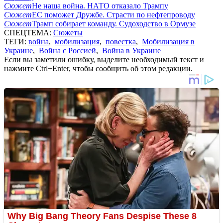
Сюжет
Не наша война. НАТО отказало Трампу
Сюжет
ЕС поможет Дружбе. Страсти по нефтепроводу
Сюжет
Трамп собирает команду. Судоходство в Ормузе
СПЕЦТЕМА:
Сюжеты
ТЕГИ:
война
,
мобилизация
,
повестка
,
Мобилизация в
Украине
,
Война с Россией
,
Война в Украине
Если вы заметили ошибку, выделите необходимый текст и
нажмите Ctrl+Enter, чтобы сообщить об этом редакции.