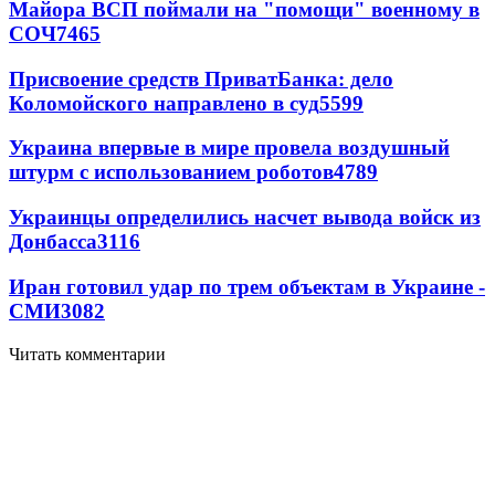
Майора ВСП поймали на "помощи" военному в
СОЧ
7465
Присвоение средств ПриватБанка: дело
Коломойского направлено в суд
5599
Украина впервые в мире провела воздушный
штурм с использованием роботов
4789
Украинцы определились насчет вывода войск из
Донбасса
3116
Иран готовил удар по трем объектам в Украине -
СМИ
3082
Читать комментарии