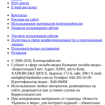
RSS-ленты
E-mail рассылка
Контакты
Реклама на сайте
Использование материалов korrespondent.net
Правила пользования сайтом
Договор пользования сайтом
Политика в сфере конфиденциальности и персональных
данных
Пользовательское соглашение
Редакция
© 2000-2026, Korrespondent.net
Субъект в сфере онлайн-медиа Название онлайн-медиа -
«КореспонденТ.net» Адрес: 02091, місто Київ,
ХАРКІВСЬКЕ ШОСЕ, будинок 172-Б, офіс 208/1 E-mail:
sunlight@mediadim.com.ua
Телефон: 044-205-43-00
Идентификатор медиа - R40-06068
Использование любых материалов, размещённых на
сайте, разрешается при условии ссылки на
Корреспондент.net.
При копировании материалов со страницы «Новости
Украины и мира», для интернет-изданий – обязательна