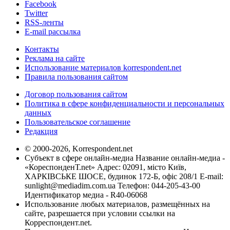
Facebook
Twitter
RSS-ленты
E-mail рассылка
Контакты
Реклама на сайте
Использование материалов korrespondent.net
Правила пользования сайтом
Договор пользования сайтом
Политика в сфере конфиденциальности и персональных
данных
Пользовательское соглашение
Редакция
© 2000-2026, Korrespondent.net
Субъект в сфере онлайн-медиа Название онлайн-медиа -
«КореспонденТ.net» Адрес: 02091, місто Київ,
ХАРКІВСЬКЕ ШОСЕ, будинок 172-Б, офіс 208/1 E-mail:
sunlight@mediadim.com.ua
Телефон: 044-205-43-00
Идентификатор медиа - R40-06068
Использование любых материалов, размещённых на
сайте, разрешается при условии ссылки на
Корреспондент.net.