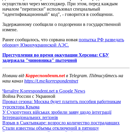
осуществлял через мессенджер. При этом, перед каждым
началом "переписки" использовал специальный
"идентификационный" код", - говорится в сообщении.
Задержанному сообщили о подозрении в государственной
измене.
Ранее сообщалось, что сорвана новая
попытка РФ разведать
оборону Южноукраинской АЭС.
Преступления во время оккупации Херсона: СБУ
задержала "чиновника" пыточной
Новини від
Корреспондент.net
в Telegram. Підписуйтесь на
наш канал
https://t.me/korrespondentnet
Читайте Korrespondent.net в Google News
Война России с Украиной
Провал сезона: Москва будет платить пособия работникам
турсектора Крыма
У Сухопутних військах зробили заяву щодо інтеграції
Інтернаціональних легіонів
Взрыв в Сыктывкаре: возросло количество пострадавших
Стали известны объемы отключений в пятницу