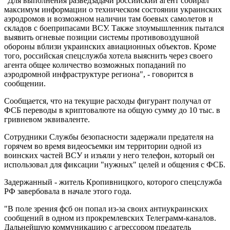
"Для выполнения разведзадачи российский агент собирал
максимум информации о техническом состоянии украинских
аэродромов и возможном наличии там боевых самолетов и
складов с боеприпасами ВСУ. Также злоумышленник пытался
выявить огневые позиции системы противовоздушной
обороны вблизи украинских авиационных объектов. Кроме
того, российская спецслужба хотела выяснить через своего
агента общее количество возможных попаданий по
аэродромной инфраструктуре региона", - говорится в
сообщении.
Сообщается, что на текущие расходы фигурант получал от
ФСБ переводы в криптовалюте на общую сумму до 10 тыс. в
гривневом эквиваленте.
Сотрудники Службы безопасности задержали предателя на
горячем во время видеосъемки им территории одной из
воинских частей ВСУ и изъяли у него телефон, который он
использовал для фиксации "нужных" целей и общения с ФСБ.
Задержанный - житель Кропивницкого, которого спецслужба
РФ завербовала в начале этого года.
"В поле зрения фсб он попал из-за своих антиукраинских
сообщений в одном из прокремлевских Телеграмм-каналов.
Дальнейшую коммуникацию с агрессором предатель