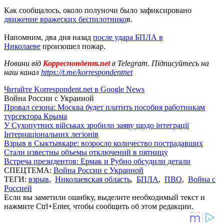
Как сообщалось, около полуночи было зафиксировано
движение вражеских беспилотнико
в.
Напомним, два дня назад
после удара БПЛА в
Николаеве
произошел пожар.
Новини від
Корреспондент.net
в Telegram. Підписуйтесь на
наш канал
https://t.me/korrespondentnet
Читайте Korrespondent.net в Google News
Война России с Украиной
Провал сезона: Москва будет платить пособия работникам
турсектора Крыма
У Сухопутних військах зробили заяву щодо інтеграції
Інтернаціональних легіонів
Взрыв в Сыктывкаре: возросло количество пострадавших
Стали известны объемы отключений в пятницу
Встреча президентов: Ермак и Рубио обсудили детали
СПЕЦТЕМА:
Война России с Украиной
ТЕГИ:
взрыв
,
Николаевская область
,
БПЛА
,
ПВО
,
Война с
Россией
Если вы заметили ошибку, выделите необходимый текст и
нажмите Ctrl+Enter, чтобы сообщить об этом редакции.