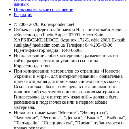
данных
Пользовательское соглашение
Редакция
© 2000-2026, Korrespondent.net
Субъект в сфере онлайн-медиа Название онлайн-медиа -
«КореспонденТ.net» Адрес: 02091, місто Київ,
ХАРКІВСЬКЕ ШОСЕ, будинок 172-Б, офіс 208/1 E-mail:
sunlight@mediadim.com.ua
Телефон: 044-205-43-00
Идентификатор медиа - R40-06068
Использование любых материалов, размещённых на
сайте, разрешается при условии ссылки на
Корреспондент.net.
При копировании материалов со страницы «Новости
Украины и мира», для интернет-изданий – обязательна
прямая открытая для поисковых систем гиперссылка.
Ссылка должна быть размещена в независимости от
полного либо частичного использования материалов.
Гиперссылка (для интернет- изданий) – должна быть
размещена в подзаголовке или в первом абзаце
материала.
Новости с пометками "Мнение", "Экспертиза",
"Заявление", "Регионы", "Деньги", "Власть", "Выборы",
"Тест-драйв", "Спецпроекты", "Промо" публикуются на
правах рекламы.