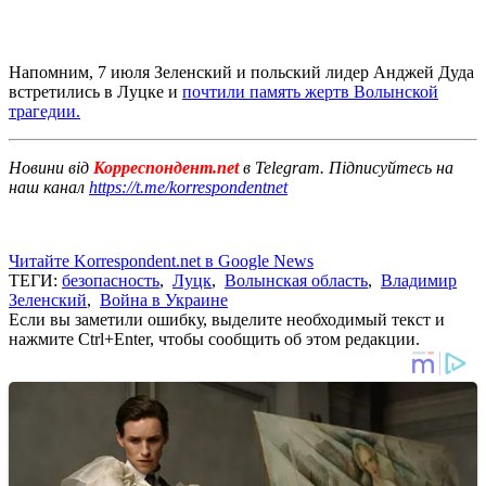
Напомним, 7 июля Зеленский и польский лидер Анджей Дуда
встретились в Луцке и
почтили память жертв Волынской
трагедии.
Новини від
Корреспондент.net
в Telegram. Підписуйтесь на
наш канал
https://t.me/korrespondentnet
Читайте Korrespondent.net в Google News
ТЕГИ:
безопасность
,
Луцк
,
Волынская область
,
Владимир
Зеленский
,
Война в Украине
Если вы заметили ошибку, выделите необходимый текст и
нажмите Ctrl+Enter, чтобы сообщить об этом редакции.