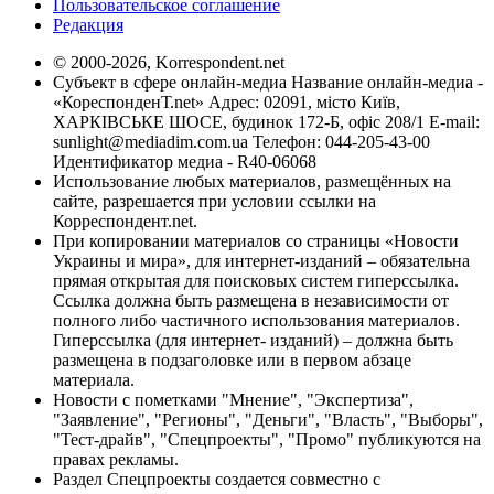
Пользовательское соглашение
Редакция
© 2000-2026, Korrespondent.net
Субъект в сфере онлайн-медиа Название онлайн-медиа -
«КореспонденТ.net» Адрес: 02091, місто Київ,
ХАРКІВСЬКЕ ШОСЕ, будинок 172-Б, офіс 208/1 E-mail:
sunlight@mediadim.com.ua
Телефон: 044-205-43-00
Идентификатор медиа - R40-06068
Использование любых материалов, размещённых на
сайте, разрешается при условии ссылки на
Корреспондент.net.
При копировании материалов со страницы «Новости
Украины и мира», для интернет-изданий – обязательна
прямая открытая для поисковых систем гиперссылка.
Ссылка должна быть размещена в независимости от
полного либо частичного использования материалов.
Гиперссылка (для интернет- изданий) – должна быть
размещена в подзаголовке или в первом абзаце
материала.
Новости с пометками "Мнение", "Экспертиза",
"Заявление", "Регионы", "Деньги", "Власть", "Выборы",
"Тест-драйв", "Спецпроекты", "Промо" публикуются на
правах рекламы.
Раздел Спецпроекты создается совместно с