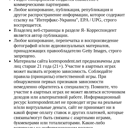
коммерческими партнерами.
Любое копирование, публикация, републикация и
другое распространение информации, которое содержит
ссылку на "Интерфакс-Украина", EPA / UPG, строго
воспрещается.
Владелец веб-страницы в разделе Я- Корреспондент
является автор публикации.
Любое копирование, перепечатка и воспроизведение
фотографий и/или аудиовизуальных материалов,
принадлежащих правообладателю Getty Images, строго
запрещено.
Материалы сайта korrespondent.net предназначены для
лиц старше 21 года (21+). Участие в азартных играх
может вызвать игровую зависимость. Соблюдайте
правила (принципы) ответственной игры. При
обнаружении первых признаков зависимости
немедленно обратитесь к специалисту. Помните, что
участие в азартных играх не может являться источником
доходов или альтернативой работе. Информационный
ресурс korrespondent.net не проводит игры на реальные
и/или виртуальные деньги, сайт не принимает ни в
какой форме оплату ставок и других платежей, которые
связаны/могут быть связаны с азартными играми,
букмекерами или тотализаторами. Какие-либо
материалы на информационном ресурсе