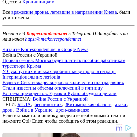
Одессе и
Кропивницком
.
Все
вражеские дроны, летевшие в направлении Киева
, были
уничтожены.
Новини від
Корреспондент.net
в Telegram. Підписуйтесь на
наш канал
https://t.me/korrespondentnet
Читайте Korrespondent.net в Google News
Война России с Украиной
Провал сезона: Москва будет платить пособия работникам
турсектора Крыма
У Сухопутних військах зробили заяву щодо інтеграції
Інтернаціональних легіонів
Взрыв в Сыктывкаре: возросло количество пострадавших
Стали известны объемы отключений в пятницу
Встреча президентов: Ермак и Рубио обсудили детали
СПЕЦТЕМА:
Война России с Украиной
ТЕГИ:
БПЛА
,
беспилотник
,
Житомирская область
,
атака
,
дрон
,
Война в Украине
,
дрон-камикадзе
Если вы заметили ошибку, выделите необходимый текст и
нажмите Ctrl+Enter, чтобы сообщить об этом редакции.