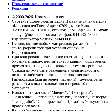
Пользовательское соглашение
Редакция
© 2000-2026, Korrespondent.net
Субъект в сфере онлайн-медиа Название онлайн-медиа -
«КореспонденТ.net» Адрес: 02091, місто Київ,
ХАРКІВСЬКЕ ШОСЕ, будинок 172-Б, офіс 208/1 E-mail:
sunlight@mediadim.com.ua
Телефон: 044-205-43-00
Идентификатор медиа - R40-06068
Использование любых материалов, размещённых на
сайте, разрешается при условии ссылки на
Корреспондент.net.
При копировании материалов со страницы «Новости
Украины и мира», для интернет-изданий – обязательна
прямая открытая для поисковых систем гиперссылка.
Ссылка должна быть размещена в независимости от
полного либо частичного использования материалов.
Гиперссылка (для интернет- изданий) – должна быть
размещена в подзаголовке или в первом абзаце
материала.
Новости с пометками "Мнение", "Экспертиза",
"Заявление", "Регионы", "Деньги", "Власть", "Выборы",
"Тест-драйв", "Спецпроекты", "Промо" публикуются на
правах рекламы.
Раздел Спецпроекты создается совместно с