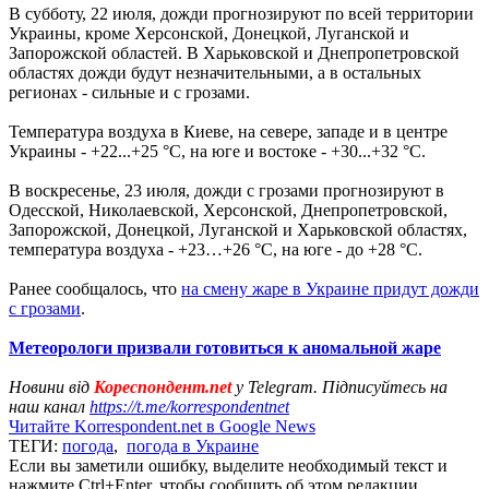
В субботу, 22 июля, дожди прогнозируют по всей территории
Украины, кроме Херсонской, Донецкой, Луганской и
Запорожской областей. В Харьковской и Днепропетровской
областях дожди будут незначительными, а в остальных
регионах - сильные и с грозами.
Температура воздуха в Киеве, на севере, западе и в центре
Украины - +22...+25 °С, на юге и востоке - +30...+32 °С.
В воскресенье, 23 июля, дожди с грозами прогнозируют в
Одесской, Николаевской, Херсонской, Днепропетровской,
Запорожской, Донецкой, Луганской и Харьковской областях,
температура воздуха - +23…+26 °С, на юге - до +28 °С.
Ранее сообщалось, что
на смену жаре в Украине придут дожди
с грозами
.
Метеорологи призвали готовиться к аномальной жаре
Новини від
Кореспондент.net
у Telegram. Підписуйтесь на
наш канал
https://t.me/korrespondentnet
Читайте Korrespondent.net в Google News
ТЕГИ:
погода
,
погода в Украине
Если вы заметили ошибку, выделите необходимый текст и
нажмите Ctrl+Enter, чтобы сообщить об этом редакции.