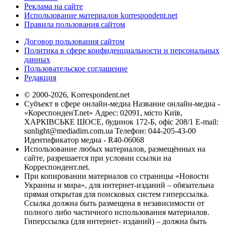
Реклама на сайте
Использование материалов korrespondent.net
Правила пользования сайтом
Договор пользования сайтом
Политика в сфере конфиденциальности и персональных
данных
Пользовательское соглашение
Редакция
© 2000-2026, Korrespondent.net
Субъект в сфере онлайн-медиа Название онлайн-медиа -
«КореспонденТ.net» Адрес: 02091, місто Київ,
ХАРКІВСЬКЕ ШОСЕ, будинок 172-Б, офіс 208/1 E-mail:
sunlight@mediadim.com.ua
Телефон: 044-205-43-00
Идентификатор медиа - R40-06068
Использование любых материалов, размещённых на
сайте, разрешается при условии ссылки на
Корреспондент.net.
При копировании материалов со страницы «Новости
Украины и мира», для интернет-изданий – обязательна
прямая открытая для поисковых систем гиперссылка.
Ссылка должна быть размещена в независимости от
полного либо частичного использования материалов.
Гиперссылка (для интернет- изданий) – должна быть