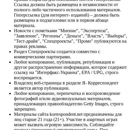
Ссылка должна быть размещена в независимости от
полного либо частичного использования материалов.
Гиперссылка (для интернет- изданий) – должна быть
размещена в подзаголовке или в первом абзаце
материала.
Новости с пометками "Мнение", "Экспертиза",
"Заявление", "Регионы", "Деньги", "Власть", "Выборы",
"Тест-драйв", "Спецпроекты", "Промо" публикуются на
правах рекламы.
Раздел Спецпроекты создается совместно с
коммерческими партнерами.
Любое копирование, публикация, републикация и
другое распространение информации, которое содержит
ссылку на "Интерфакс-Украина", EPA / UPG, строго
воспрещается.
Владелец веб-страницы в разделе Я- Корреспондент
является автор публикации.
Любое копирование, перепечатка и воспроизведение
фотографий и/или аудиовизуальных материалов,
принадлежащих правообладателю Getty Images, строго
запрещено.
Материалы сайта korrespondent.net предназначены для
лиц старше 21 года (21+). Участие в азартных играх
может вызвать игровую зависимость. Соблюдайте
правила (принципы) ответственной игры. При