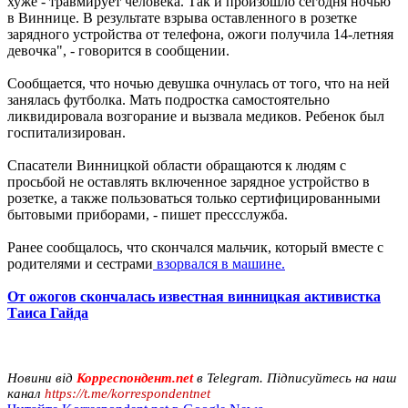
хуже - травмирует человека. Так и произошло сегодня ночью
в Виннице. В результате взрыва оставленного в розетке
зарядного устройства от телефона, ожоги получила 14-летняя
девочка", - говорится в сообщении.
Сообщается, что ночью девушка очнулась от того, что на ней
занялась футболка. Мать подростка самостоятельно
ликвидировала возгорание и вызвала медиков. Ребенок был
госпитализирован.
Спасатели Винницкой области обращаются к людям с
просьбой не оставлять включенное зарядное устройство в
розетке, а также пользоваться только сертифицированными
бытовыми приборами, - пишет прессслужба.
Ранее сообщалось, что скончался мальчик, который вместе с
родителями и сестрами
взорвался в машине.
От ожогов скончалась известная винницкая активистка
Таиса Гайда
Новини від
Корреспондент.net
в Telegram. Підписуйтесь на наш
канал
https://t.me/korrespondentnet