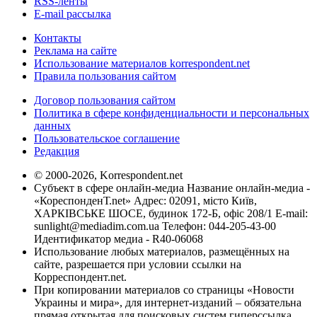
RSS-ленты
E-mail рассылка
Контакты
Реклама на сайте
Использование материалов korrespondent.net
Правила пользования сайтом
Договор пользования сайтом
Политика в сфере конфиденциальности и персональных
данных
Пользовательское соглашение
Редакция
© 2000-2026, Korrespondent.net
Субъект в сфере онлайн-медиа Название онлайн-медиа -
«КореспонденТ.net» Адрес: 02091, місто Київ,
ХАРКІВСЬКЕ ШОСЕ, будинок 172-Б, офіс 208/1 E-mail:
sunlight@mediadim.com.ua
Телефон: 044-205-43-00
Идентификатор медиа - R40-06068
Использование любых материалов, размещённых на
сайте, разрешается при условии ссылки на
Корреспондент.net.
При копировании материалов со страницы «Новости
Украины и мира», для интернет-изданий – обязательна
прямая открытая для поисковых систем гиперссылка.