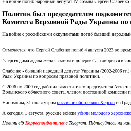
На войне погиб народный депутат IV созыва Сергей Слабенко
Политик был председателем подкомитета
Комитета Верховной Рады Украины по 
На войне с российскими оккупантами погиб бывший народный д
Отмечается, что Сергей Слабенко погиб 4 августа 2023 во вре
"Сергея дома ждала жена с сыном и дочерью", - говорится в с
Слабенко - бывший народный депутат Украины (2002-2006 гг.)
Рады Украины по вопросам правовой политики.
С 2006 по 2009 год работал заместителем председателя Аттес
Волынского областного совета, членом постоянной комиссии п
Напомним, 31 июля утром
россияне обстреляли Херсон
из Град
А сегодня, 1 августа, русские войска
убили молодого херсонско
Новини від
Корреспондент.net
в Telegram. Підписуйтесь на на