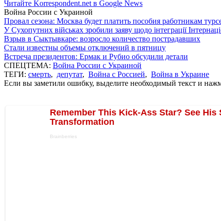
Читайте Korrespondent.net в Google News
Война России с Украиной
Провал сезона: Москва будет платить пособия работникам тур
У Сухопутних військах зробили заяву щодо інтеграції Інтернац
Взрыв в Сыктывкаре: возросло количество пострадавших
Стали известны объемы отключений в пятницу
Встреча президентов: Ермак и Рубио обсудили детали
СПЕЦТЕМА:
Война России с Украиной
ТЕГИ:
смерть
,
депутат
,
Война с Россией
,
Война в Украине
Если вы заметили ошибку, выделите необходимый текст и нажми