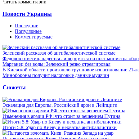
Читать комментарии
Новости Украины
Последние
Популярные
Комментируемые
Зеленский рассказал об антибаллистической системе
Федоров ответил, надеется ли вернуться на пост министра обо
Марганец без воды: Зеленский резко отреагировал
В Киевской области произошло групповое изнасилование 21-л
Минобороны получит налоговые данные мужчин
Сюжеты
Эскалация для Европы. Российский дрон в Лейпциге
Изменения в армии РФ: что стоит за решением Путина
Итоги 5.8: Удар по Киеву и нехватка антибаллистики
Пытаются взломать Киев. Реакция Запада на удар