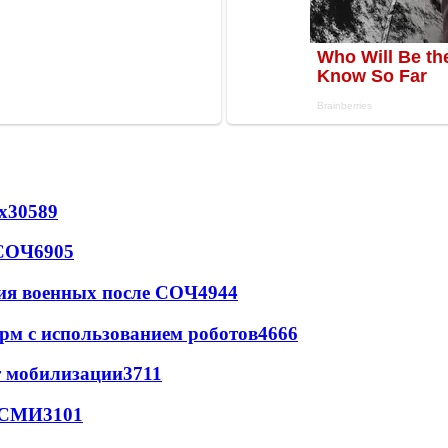
х
30589
 СОЧ
6905
ия военных после СОЧ
4944
рм с использованием роботов
4666
т мобилизации
3711
- СМИ
3101