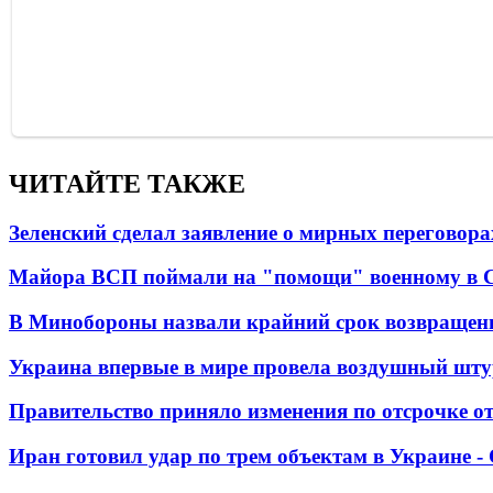
ЧИТАЙТЕ ТАКЖЕ
Зеленский сделал заявление о мирных переговора
Майора ВСП поймали на "помощи" военному в
В Минобороны назвали крайний срок возвращен
Украина впервые в мире провела воздушный шту
Правительство приняло изменения по отсрочке о
Иран готовил удар по трем объектам в Украине 