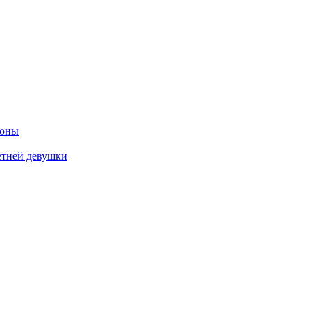
роны
етней девушки