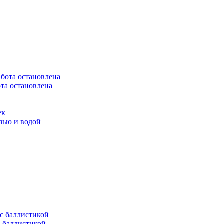
та остановлена
ек
язью и водой
с баллистикой