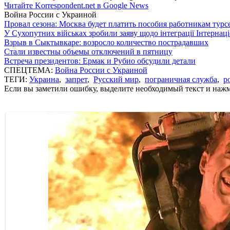
Читайте Korrespondent.net в Google News
Война России с Украиной
Провал сезона: Москва будет платить пособия работникам тур
У Сухопутних військах зробили заяву щодо інтеграції Інтернац
Взрыв в Сыктывкаре: возросло количество пострадавших
Стали известны объемы отключений в пятницу
Встреча президентов: Ермак и Рубио обсудили детали
СПЕЦТЕМА:
Война России с Украиной
ТЕГИ:
Украина
,
запрет
,
Русский мир
,
пограничная служба
,
р
Если вы заметили ошибку, выделите необходимый текст и нажми