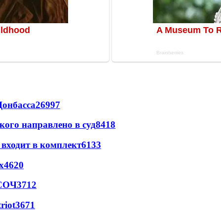
Донбасса
26997
кого направлено в суд
8418
 входит в комплект
6133
х
4620
 СОЧ
3712
riot
3671