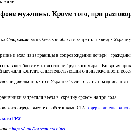
Украине
фоне мужчины. Кроме того, при разгово
ска
Старокозачье
в Одесской области запретили въезд в Украин
раине и ехал из-за границы в сопровождении дочери - гражданк
а оставался близким к идеологии "русского мира". Во время п
бнаружили контент, свидетельствующий о приверженности росси
свое недовольство, что в Украине "меняют даты празднования п
аничники запретили въезд в Украину сроком на три года.
овского отряда вместе с работниками СБУ
задержали еще одног
йского ГРУ
 канал
https://t.me/korrespondentnet