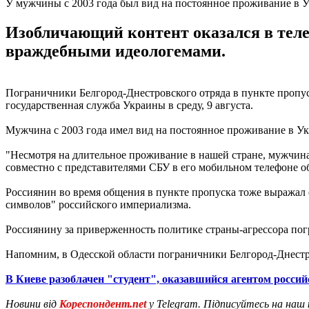
У мужчины с 2003 года был вид на постоянное проживание в 
Изобличающий контент оказался в теле
враждебными идеологемами.
Пограничники Белгород-Днестровского отряда в пункте пропу
государственная служба Украины в среду, 9 августа.
Мужчина с 2003 года имел вид на постоянное проживание в Ук
"Несмотря на длительное проживание в нашей стране, мужчин
совместно с представителями СБУ в его мобильном телефоне о
Россиянин во время общения в пункте пропуска тоже выражал 
символов" российского империализма.
Россиянину за приверженность политике страны-агрессора погр
Напомним, в Одесской области пограничники Белгород-Днестр
В Киеве разоблачен "студент", оказавшийся агентом росси
Новини від
Кореспондент.net
у Telegram. Підписуйтесь на наш