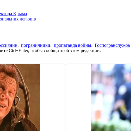
сектора Крыма
іональних легіонів
оссиянин
,
пограничники
,
пропаганда войны
,
Госпогранслужба
те Ctrl+Enter, чтобы сообщить об этом редакции.