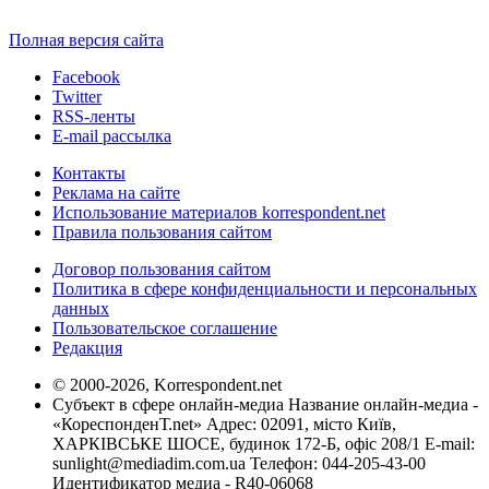
Полная версия сайта
Facebook
Twitter
RSS-ленты
E-mail рассылка
Контакты
Реклама на сайте
Использование материалов korrespondent.net
Правила пользования сайтом
Договор пользования сайтом
Политика в сфере конфиденциальности и персональных
данных
Пользовательское соглашение
Редакция
© 2000-2026, Korrespondent.net
Субъект в сфере онлайн-медиа Название онлайн-медиа -
«КореспонденТ.net» Адрес: 02091, місто Київ,
ХАРКІВСЬКЕ ШОСЕ, будинок 172-Б, офіс 208/1 E-mail:
sunlight@mediadim.com.ua
Телефон: 044-205-43-00
Идентификатор медиа - R40-06068