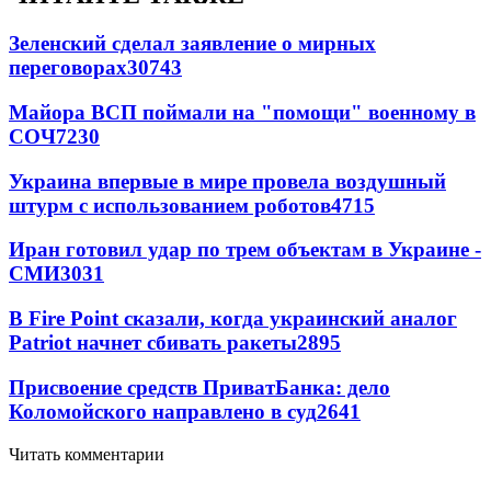
Зеленский сделал заявление о мирных
переговорах
30743
Майора ВСП поймали на "помощи" военному в
СОЧ
7230
Украина впервые в мире провела воздушный
штурм с использованием роботов
4715
Иран готовил удар по трем объектам в Украине -
СМИ
3031
В Fire Point сказали, когда украинский аналог
Patriot начнет сбивать ракеты
2895
Присвоение средств ПриватБанка: дело
Коломойского направлено в суд
2641
Читать комментарии