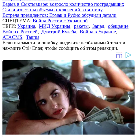
Взрыв в Сыктывкаре: возросло количество пострадавших
Стали известны объемы отключений в пятницу
Встреча президентов: Ермак и Рубио обсудили детали
СПЕЦТЕМА:
Война России с Украиной
ТЕГИ:
Украина
,
МИД Украины
,
ракеты
,
Запад
,
обещание
,
Война с Россией
,
Дмитрий Кулеба
,
Война в Украине
,
ATACMS
,
Taurus
Если вы заметили ошибку, выделите необходимый текст и
нажмите Ctrl+Enter, чтобы сообщить об этом редакции.