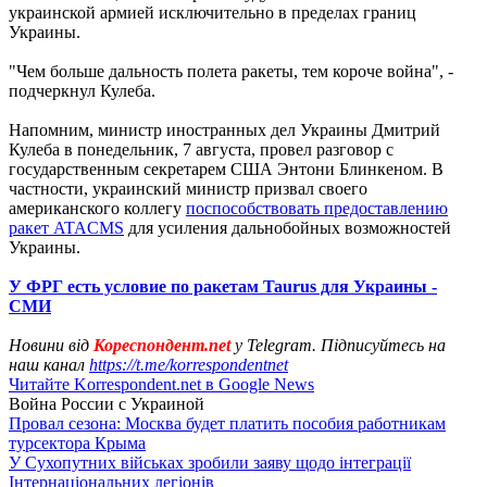
украинской армией исключительно в пределах границ
Украины.
"Чем больше дальность полета ракеты, тем короче война", -
подчеркнул Кулеба.
Напомним, министр иностранных дел Украины Дмитрий
Кулеба в понедельник, 7 августа, провел разговор с
государственным секретарем США Энтони Блинкеном. В
частности, украинский министр призвал своего
американского коллегу
поспособствовать предоставлению
ракет ATACMS
для усиления дальнобойных возможностей
Украины.
У ФРГ есть условие по ракетам Taurus для Украины -
СМИ
Новини від
Кореспондент.net
у Telegram. Підписуйтесь на
наш канал
https://t.me/korrespondentnet
Читайте Korrespondent.net в Google News
Война России с Украиной
Провал сезона: Москва будет платить пособия работникам
турсектора Крыма
У Сухопутних військах зробили заяву щодо інтеграції
Інтернаціональних легіонів