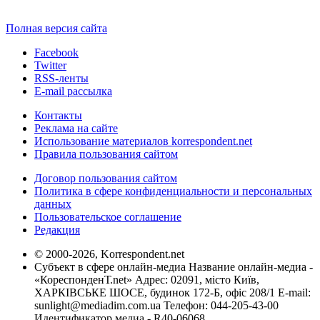
Полная версия сайта
Facebook
Twitter
RSS-ленты
E-mail рассылка
Контакты
Реклама на сайте
Использование материалов korrespondent.net
Правила пользования сайтом
Договор пользования сайтом
Политика в сфере конфиденциальности и персональных
данных
Пользовательское соглашение
Редакция
© 2000-2026, Korrespondent.net
Субъект в сфере онлайн-медиа Название онлайн-медиа -
«КореспонденТ.net» Адрес: 02091, місто Київ,
ХАРКІВСЬКЕ ШОСЕ, будинок 172-Б, офіс 208/1 E-mail:
sunlight@mediadim.com.ua
Телефон: 044-205-43-00
Идентификатор медиа - R40-06068