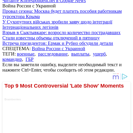
Читайте Korrespondent.net в Google News
Война России с Украиной
Провал сезона: Москва будет платить пособия работникам
турсектора Крыма
У Сухопутних військах зробили заяву щодо інтеграції
Інтернаціональних легіонів
Взрыв в Сыктывкаре: возросло количество пострадавших
Стали известны объемы отключений в пятницу
Встреча президентов: Ермак и Рубио обсудили детали
СПЕЦТЕМА:
Война России с Украиной
ТЕГИ:
военные
,
расследование
,
выплаты
,
ущерб
,
командир
,
ГБР
Если вы заметили ошибку, выделите необходимый текст и
нажмите Ctrl+Enter, чтобы сообщить об этом редакции.