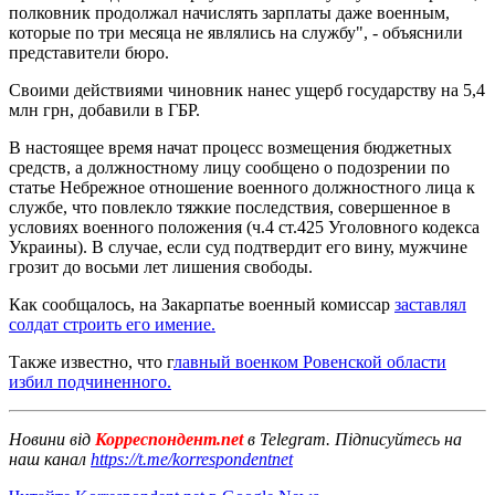
полковник продолжал начислять зарплаты даже военным,
которые по три месяца не являлись на службу", - объяснили
представители бюро.
Своими действиями чиновник нанес ущерб государству на 5,4
млн грн, добавили в ГБР.
В настоящее время начат процесс возмещения бюджетных
средств, а должностному лицу сообщено о подозрении по
статье Небрежное отношение военного должностного лица к
службе, что повлекло тяжкие последствия, совершенное в
условиях военного положения (ч.4 ст.425 Уголовного кодекса
Украины). В случае, если суд подтвердит его вину, мужчине
грозит до восьми лет лишения свободы.
Как сообщалось, на Закарпатье военный комиссар
заставлял
солдат строить его имение.
Также известно, что г
лавный военком Ровенской области
избил подчиненного.
Новини від
Корреспондент.net
в Telegram. Підписуйтесь на
наш канал
https://t.me/korrespondentnet