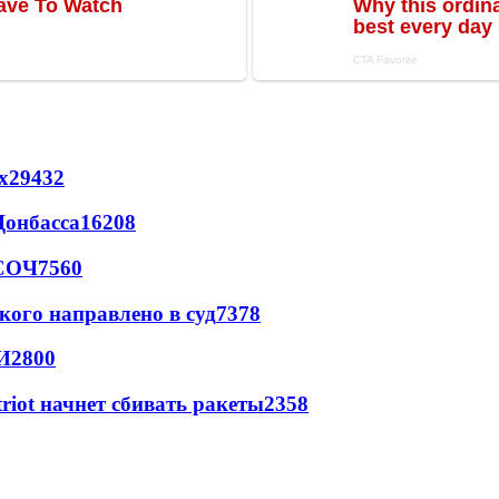
х
29432
Донбасса
16208
 СОЧ
7560
кого направлено в суд
7378
И
2800
triot начнет сбивать ракеты
2358