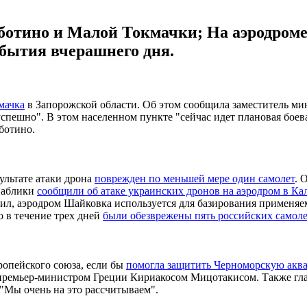
ботино и Малой Токмачки; На аэродроме 
обытия вчерашнего дня.
мачка
в Запорожской области. Об этом сообщила заместитель ми
пешно". В этом населенном пункте "сейчас идет плановая боевая
ботино.
ультате атаки дрона
поврежден по меньшей мере один самолет
. 
паблики
сообщили об атаке украинских дронов на аэродром в Ка
ил, аэродром Шайковка используется для базирования применя
о в течение трех дней
были обезврежены пять российских самол
ропейского союза, если бы
помогла защитить Черноморскую акв
премьер-министром Греции Кириакосом Мицотакисом. Также глава
 "Мы очень на это рассчитываем".