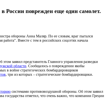
в России поврежден еще один самолет.
нистра обороны Анна Маляр. По ее словам, враг пытался
 работа". Вместе с тем в российских соцсетях начала
Об этом заявил представитель Главного управления разведки
лужской области
. Сообщалось о повреждении якобы
емых в войне стратегических бомбардировщиков
етов
, три из которых – стратегические бомбардировщики.
аторию
системами противовоздушной обороны. Об этом заявил
 государства отметил, что очень важно, что компании Греции