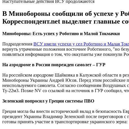
Наступательные действия ВСУ продолжаются
В Минобороны сообщили об успехе у Ро
Корреспондент.net выделяет главные с
Минобороны: Есть успех у Роботино и Малой Токмачки
Подразделения
ВСУ имели успехи у сел Роботино и Малая Ток
вернуть утраченные положения восточнее Роботиного, "но безус
появляться информация о том, что оккупанты уже покинули Ро
На аэродроме в России поврежден самолет – ГУР
На российском аэродроме Шайковка в Калужской области в рез
Минобороны Украины Андрей Юсов. Перед этим российские 
неиспользуемого самолета. Согласно сообщениям Воздушных с
Ту-22м3. Позже NV со ссылкой на источник в ГУР сообщил, чт
Зеленский попросил у Греции системы ПВО
Греция могла бы внести исторический вклад в безопасность Ев
президент Украины Владимир Зеленский после переговоров с 
готовы принять участие в транспортировке украинского зерна: