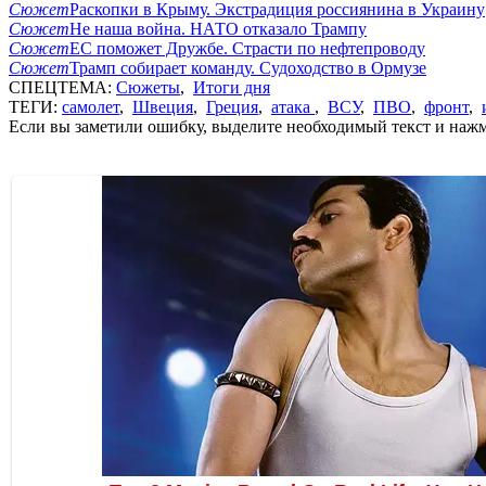
Сюжет
Раскопки в Крыму. Экстрадиция россиянина в Украину
Сюжет
Не наша война. НАТО отказало Трампу
Сюжет
ЕС поможет Дружбе. Страсти по нефтепроводу
Сюжет
Трамп собирает команду. Судоходство в Ормузе
СПЕЦТЕМА:
Сюжеты
,
Итоги дня
ТЕГИ:
самолет
,
Швеция
,
Греция
,
атака
,
ВСУ
,
ПВО
,
фронт
,
Если вы заметили ошибку, выделите необходимый текст и нажми