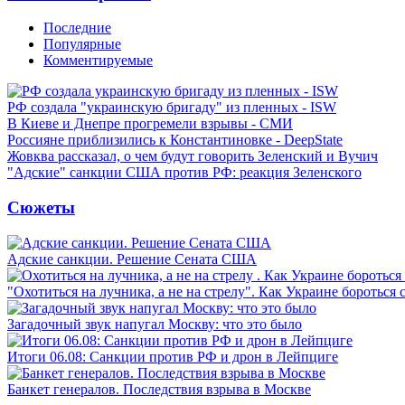
Последние
Популярные
Комментируемые
РФ создала "украинскую бригаду" из пленных - ISW
В Киеве и Днепре прогремели взрывы - СМИ
Россияне приблизились к Константиновке - DeepState
Жовква рассказал, о чем будут говорить Зеленский и Вучич
"Адские" санкции США против РФ: реакция Зеленского
Сюжеты
Адские санкции. Решение Сената США
"Охотиться на лучника, а не на стрелу". Как Украине бороться 
Загадочный звук напугал Москву: что это было
Итоги 06.08: Санкции против РФ и дрон в Лейпциге
Банкет генералов. Последствия взрыва в Москве