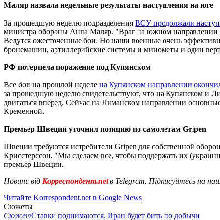
Маляр назвала недельные результаты наступления на юге
За прошедшую неделю подразделения
ВСУ продолжали наступ
министра обороны Анна Маляр. "Враг на южном направлении х
Ведутся ожесточенные бои. Но наши военные очень эффективно
бронемашин, артиллерийские системы и минометы и один верт
РФ потерпела поражение под Купянском
Все бои на прошлой неделе
на Купянском направлении окончи
за прошедшую неделю свидетельствуют, что на Купянском и Лим
двигаться вперед. Сейчас на Лиманском направлении основные
Кременной.
Премьер Швеции уточнил позицию по самолетам Gripen
Швеции требуются истребители Gripen для собственной оборон
Крисстерссон. "Мы сделаем все, чтобы поддержать их (украинце
премьер Швеции.
Новини від
Корреспондент.net
в Telegram. Підписуйтесь на на
Читайте Korrespondent.net в Google News
Сюжеты
Сюжет
Ставки поднимаются. Иран будет бить по добычи