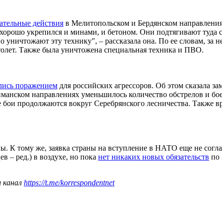
ательные действия
в Мелитопольском и Бердянском направлениях
орошо укрепился и минами, и бетоном. Они подтягивают туда с
 уничтожают эту технику", – рассказала она. По ее словам, за
олет. Также была уничтожена специальная техника и ПВО.
лись поражением
для российских агрессоров. Об этом сказала з
анском направлениях уменьшилось количество обстрелов и боев,
 бои продолжаются вокруг Серебрянского лесничества. Также в
ы. К тому же, заявка страны на вступление в НАТО еще не согл
в – ред.) в воздухе, но пока
нет никаких новых обязательств
по 
ш канал
https://t.me/korrespondentnet