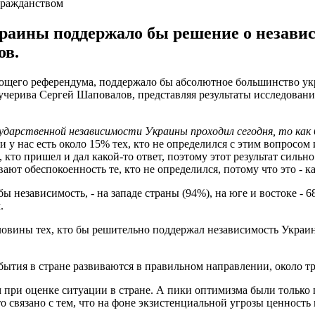
гражданством
аины поддержало бы решение о независи
ов.
ющего референдума, поддержало бы абсолютное большинство укр
черива Сергей Шаповалов, представляя результаты исследован
ударственной независимости Украины проходил сегодня, то как 
 и у нас есть около 15% тех, кто не определился с этим вопросом
 кто пришел и дал какой-то ответ, поэтому этот результат сильно
ают обеспокоенность те, кто не определился, потому что это - к
бы независимость, - на западе страны (94%), на юге и востоке -
.
оловины тех, кто бы решительно поддержал независимость Украин
тия в стране развиваются в правильном направлении, около тре
 при оценке ситуации в стране. А пики оптимизма были только 
то связано с тем, что на фоне экзистенциальной угрозы ценность