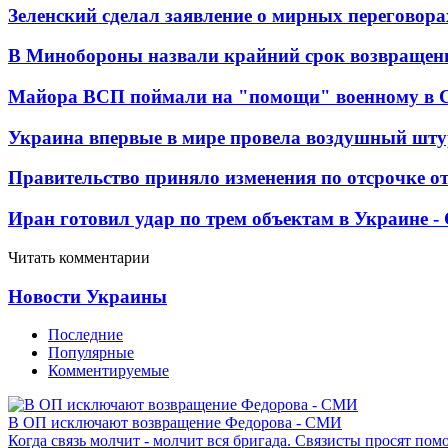
Зеленский сделал заявление о мирных переговора
В Минобороны назвали крайний срок возвращен
Майора ВСП поймали на "помощи" военному в
Украина впервые в мире провела воздушный шту
Правительство приняло изменения по отсрочке о
Иран готовил удар по трем объектам в Украине 
Читать комментарии
Новости Украины
Последние
Популярные
Комментируемые
В ОП исключают возвращение Федорова - СМИ
Когда связь молчит - молчит вся бригада. Связисты просят по