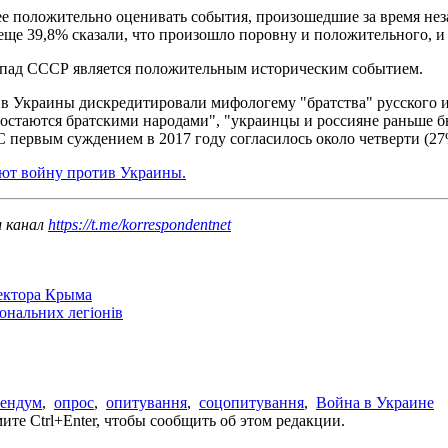
 положительно оценивать события, произошедшие за время неза
ще 39,8% сказали, что произошло поровну и положительного, и
спад СССР является положительным историческим событием.
 Украины дискредитировали мифологему "братства" русского и 
и остаются братскими народами", "украинцы и россияне раньше 
С первым суждением в 2017 году согласилось около четверти (
ют войну против Украины.
ш канал
https://t.me/korrespondentnet
сектора Крыма
іональних легіонів
рендум
,
опрос
,
опитування
,
соцопитування
,
Война в Украине
те Ctrl+Enter, чтобы сообщить об этом редакции.