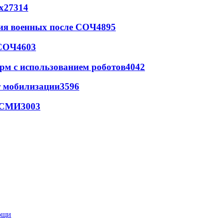
х
27314
ия военных после СОЧ
4895
 СОЧ
4603
рм с использованием роботов
4042
т мобилизации
3596
- СМИ
3003
мощи