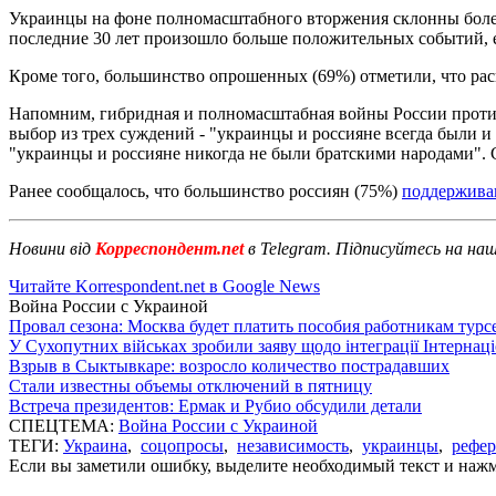
Украинцы на фоне полномасштабного вторжения склонны более
последние 30 лет произошло больше положительных событий, е
Кроме того, большинство опрошенных (69%) отметили, что ра
Напомним, гибридная и полномасштабная войны России против
выбор из трех суждений - "украинцы и россияне всегда были 
"украинцы и россияне никогда не были братскими народами". 
Ранее сообщалось, что большинство россиян (75%)
поддержива
Новини від
Корреспондент.net
в Telegram. Підписуйтесь на на
Читайте Korrespondent.net в Google News
Война России с Украиной
Провал сезона: Москва будет платить пособия работникам тур
У Сухопутних військах зробили заяву щодо інтеграції Інтернац
Взрыв в Сыктывкаре: возросло количество пострадавших
Стали известны объемы отключений в пятницу
Встреча президентов: Ермак и Рубио обсудили детали
СПЕЦТЕМА:
Война России с Украиной
ТЕГИ:
Украина
,
соцопросы
,
независимость
,
украинцы
,
рефе
Если вы заметили ошибку, выделите необходимый текст и нажми