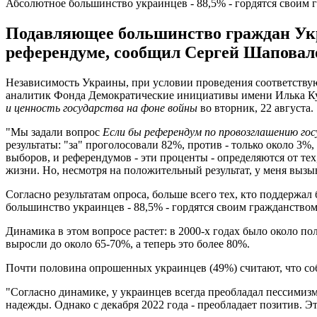
Абсолютное большинство украинцев - 88,5% - гордятся своим 
Подавляющее большинство граждан Укр
референдуме, сообщил Сергей Шаповал
Независимость Украины, при условии проведения соответству
аналитик Фонда Демократические инициативы имени Илька Ку
и ценность государства на фоне войны
во вторник, 22 августа.
"Мы задали вопрос
Если бы референдум по провозглашению гос
результаты: "за" проголосовали 82%, против - только около 3%,
выборов, и референдумов - эти проценты - определяются от тех,
жизни. Но, несмотря на положительный результат, у меня вызыв
Согласно результатам опроса, больше всего тех, кто поддержал 
большинство украинцев - 88,5% - гордятся своим гражданством
Динамика в этом вопросе растет: в 2000-х годах было около п
выросли до около 65-70%, а теперь это более 80%.
Почти половина опрошенных украинцев (49%) считают, что собы
"Согласно динамике, у украинцев всегда преобладал пессимизм
надежды. Однако с декабря 2022 года - преобладает позитив. Э