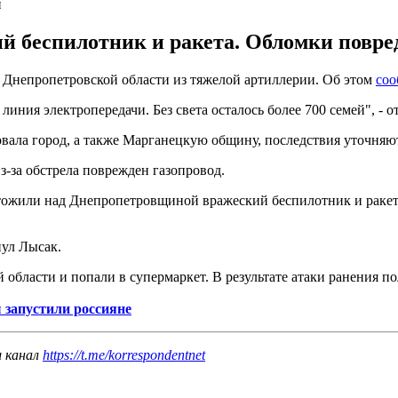
и
й беспилотник и ракета. Обломки повред
Днепропетровской области из тяжелой артиллерии. Об этом
со
ния электропередачи. Без света осталось более 700 семей", - о
ковала город, а также Марганецкую общину, последствия уточняю
-за обстрела поврежден газопровод.
ожили над Днепропетровщиной вражеский беспилотник и ракету
нул Лысак.
 области и попали в супермаркет. В результате атаки ранения 
 запустили россияне
ш канал
https://t.me/korrespondentnet