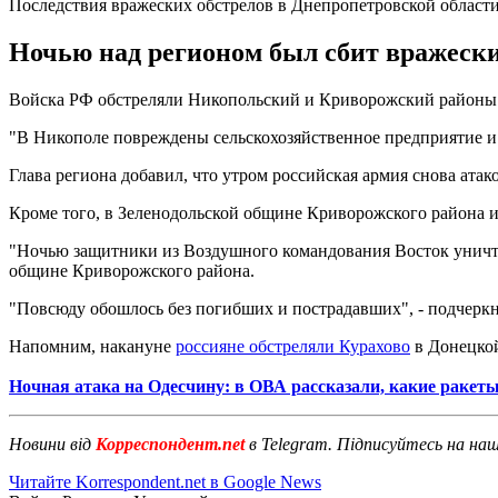
Последствия вражеских обстрелов в Днепропетровской област
Ночью над регионом был сбит вражески
Войска РФ обстреляли Никопольский и Криворожский районы 
"В Никополе повреждены сельскохозяйственное предприятие и ли
Глава региона добавил, что утром российская армия снова ата
Кроме того, в Зеленодольской общине Криворожского района из
"Ночью защитники из Воздушного командования Восток уничт
общине Криворожского района.
"Повсюду обошлось без погибших и пострадавших", - подчерк
Напомним, накануне
россияне обстреляли Курахово
в Донецкой
Ночная атака на Одесчину: в ОВА рассказали, какие ракеты
Новини від
Корреспондент.net
в Telegram. Підписуйтесь на на
Читайте Korrespondent.net в Google News