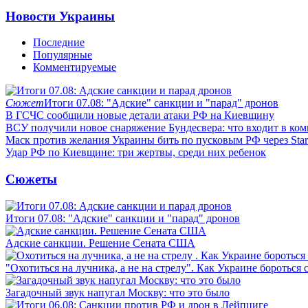
Новости Украины
Последние
Популярные
Комментируемые
Сюжет
Итоги 07.08: "Адские" санкции и "парад" дронов
В ГСЧС сообщили новые детали атаки РФ на Киевщину
ВСУ получили новое снаряжение Бундесвера: что входит в ком
Маск против желания Украины бить по пусковым РФ через Star
Удар РФ по Киевщине: три жертвы, среди них ребенок
Сюжеты
Итоги 07.08: "Адские" санкции и "парад" дронов
Адские санкции. Решение Сената США
"Охотиться на лучника, а не на стрелу". Как Украине бороться 
Загадочный звук напугал Москву: что это было