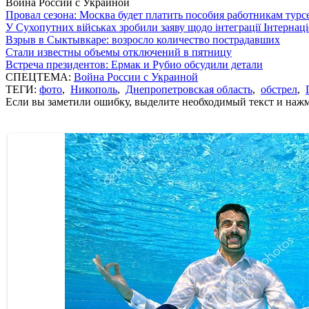
Война России с Украиной
Провал сезона: Москва будет платить пособия работникам тур
У Сухопутних військах зробили заяву щодо інтеграції Інтернац
Взрыв в Сыктывкаре: возросло количество пострадавших
Стали известны объемы отключений в пятницу
Встреча президентов: Ермак и Рубио обсудили детали
СПЕЦТЕМА:
Война России с Украиной
ТЕГИ:
фото
,
Никополь
,
Днепропетровская область
,
обстрел
,
Если вы заметили ошибку, выделите необходимый текст и нажми