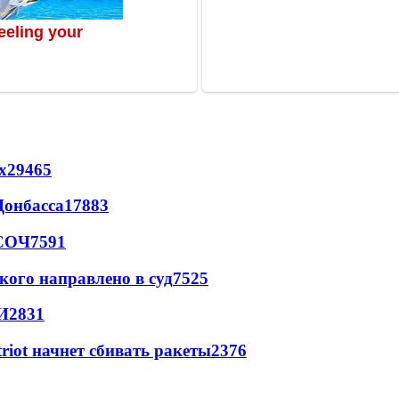
х
29465
Донбасса
17883
 СОЧ
7591
кого направлено в суд
7525
И
2831
triot начнет сбивать ракеты
2376