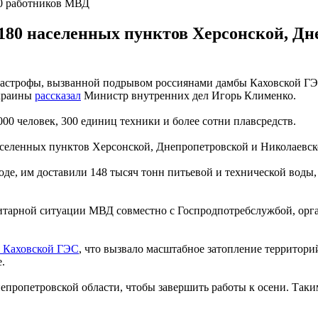
00 работников МВД
180 населенных пунктов Херсонской, Д
астрофы, вызванной подрывом россиянами дамбы Каховской ГЭС.
Украины
рассказал
Министр внутренних дел Игорь Клименко.
00 человек, 300 единиц техники и более сотни плавсредств.
селенных пунктов Херсонской, Днепропетровской и Николаевско
воде, им доставили 148 тысяч тонн питьевой и технической воды
итарной ситуации МВД совместно с Госпродпотребслужбой, орг
у Каховской ГЭС
, что вызвало масштабное затопление территори
.
епропетровской области, чтобы завершить работы к осени. Таким