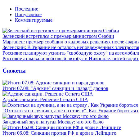
Последние
Популярные
Комментируемые
Зеленский встретился с премьер-министром Сербии
Марганец: премьер сообщил о кадровых решениях после авари
Зеленский: В Украине не осталось неповрежденных электрост
Россияне планируют усилить "свободную охоту" на автомобил
Россияне атаковали рейсовый автобус в Никополе: погиб водит
Сюжеты
Итоги 07.08: "Адские" санкции и "парад" дронов
Адские санкции. Решение Сената США
"Охотиться на лучника, а не на стрелу". Как Украине бороться 
Загадочный звук напугал Москву: что это было
Итоги 06.08: Санкции против РФ и дрон в Лейпциге