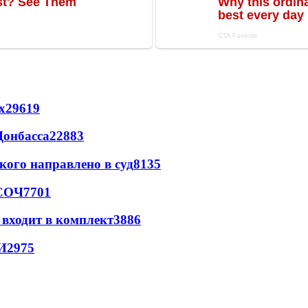
х
29619
Донбасса
22883
кого направлено в суд
8135
 СОЧ
7701
 входит в комплект
3886
И
2975