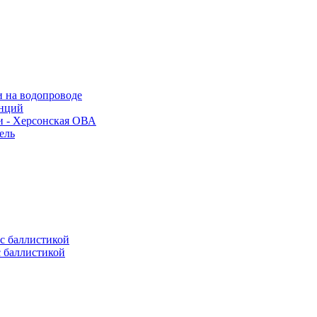
и на водопроводе
анций
и - Херсонская ОВА
ель
с баллистикой