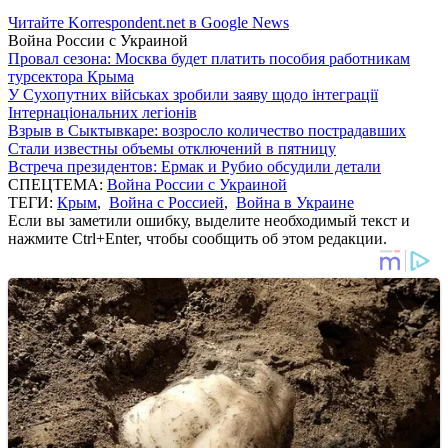
Читайте Korrespondent.net в Google News
Война России с Украиной
Провал сезона: Москва будет платить пособия работникам
турсектора Крыма
У Сухопутних військах зробили заяву щодо інтеграції
Інтернаціональних легіонів
Взрыв в Сыктывкаре: возросло количество пострадавших
Стали известны объемы отключений в пятницу
Встреча президентов: Ермак и Рубио обсудили детали
СПЕЦТЕМА:
Война России с Украиной
ТЕГИ:
Крым
,
Война с Россией
,
Война в Украине
Если вы заметили ошибку, выделите необходимый текст и
нажмите Ctrl+Enter, чтобы сообщить об этом редакции.