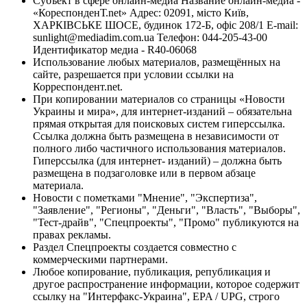
Субъект в сфере онлайн-медиа Название онлайн-медиа -
«КореспонденТ.net» Адрес: 02091, місто Київ,
ХАРКІВСЬКЕ ШОСЕ, будинок 172-Б, офіс 208/1 E-mail:
sunlight@mediadim.com.ua
Телефон: 044-205-43-00
Идентификатор медиа - R40-06068
Использование любых материалов, размещённых на
сайте, разрешается при условии ссылки на
Корреспондент.net.
При копировании материалов со страницы «Новости
Украины и мира», для интернет-изданий – обязательна
прямая открытая для поисковых систем гиперссылка.
Ссылка должна быть размещена в независимости от
полного либо частичного использования материалов.
Гиперссылка (для интернет- изданий) – должна быть
размещена в подзаголовке или в первом абзаце
материала.
Новости с пометками "Мнение", "Экспертиза",
"Заявление", "Регионы", "Деньги", "Власть", "Выборы",
"Тест-драйв", "Спецпроекты", "Промо" публикуются на
правах рекламы.
Раздел Спецпроекты создается совместно с
коммерческими партнерами.
Любое копирование, публикация, републикация и
другое распространение информации, которое содержит
ссылку на "Интерфакс-Украина", EPA / UPG, строго