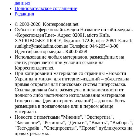
данных
Пользовательское соглашение
Редакция
© 2000-2026, Korrespondent.net
Субъект в сфере онлайн-медиа Название онлайн-медиа -
«КореспонденТ.net» Адрес: 02091, місто Київ,
ХАРКІВСЬКЕ ШОСЕ, будинок 172-Б, офіс 208/1 E-mail:
sunlight@mediadim.com.ua
Телефон: 044-205-43-00
Идентификатор медиа - R40-06068
Использование любых материалов, размещённых на
сайте, разрешается при условии ссылки на
Корреспондент.net.
При копировании материалов со страницы «Новости
Украины и мира», для интернет-изданий – обязательна
прямая открытая для поисковых систем гиперссылка.
Ссылка должна быть размещена в независимости от
полного либо частичного использования материалов.
Гиперссылка (для интернет- изданий) – должна быть
размещена в подзаголовке или в первом абзаце
материала.
Новости с пометками "Мнение", "Экспертиза",
"Заявление", "Регионы", "Деньги", "Власть", "Выборы",
"Тест-драйв", "Спецпроекты", "Промо" публикуются на
правах рекламы.