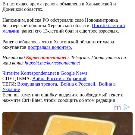
В настоящее время тревога объявлена в Харьковской и
Донецкой областях.
Напомним, войска РФ обстреляли село Новодмитровка
Белозерской общины Херсонской области.
Погиб 6-летний
мальчик
, ранен его 13-летний брат и еще трое взрослых.
Ранее сообщалось, что в Херсонской области от удара
оккупантов
пострадала волонтер.
Новини від
Корреспондент.net
в Telegram. Підписуйтесь на
наш канал
https://t.me/korrespondentnet
Читайте Korrespondent.net в Google News
СПЕЦТЕМА:
Война России с Украиной
ТЕГИ:
Воздушная тревога
,
Война с Россией
,
Война в
Украине
Если вы заметили ошибку, выделите необходимый текст и
нажмите Ctrl+Enter, чтобы сообщить об этом редакции.