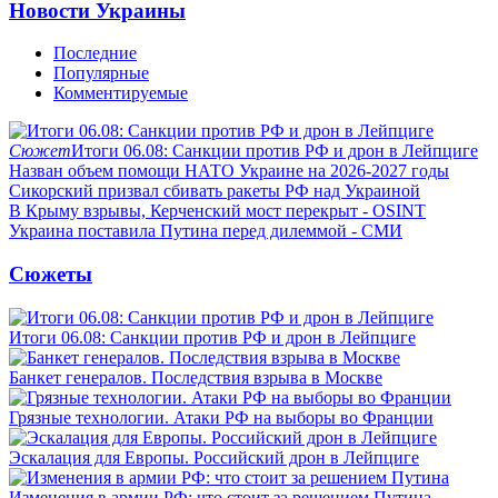
Новости Украины
Последние
Популярные
Комментируемые
Сюжет
Итоги 06.08: Санкции против РФ и дрон в Лейпциге
Назван объем помощи НАТО Украине на 2026-2027 годы
Сикорский призвал сбивать ракеты РФ над Украиной
В Крыму взрывы, Керченский мост перекрыт - OSINT
Украина поставила Путина перед дилеммой - СМИ
Сюжеты
Итоги 06.08: Санкции против РФ и дрон в Лейпциге
Банкет генералов. Последствия взрыва в Москве
Грязные технологии. Атаки РФ на выборы во Франции
Эскалация для Европы. Российский дрон в Лейпциге
Изменения в армии РФ: что стоит за решением Путина