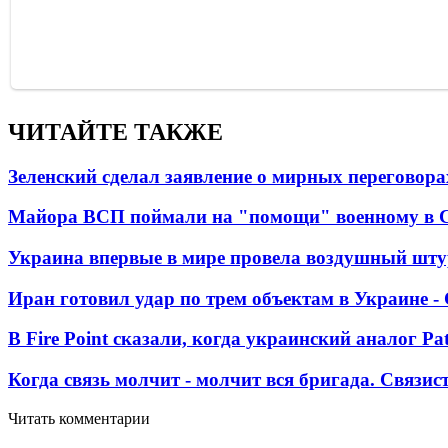
ЧИТАЙТЕ ТАКЖЕ
Зеленский сделал заявление о мирных переговора
Майора ВСП поймали на "помощи" военному в
Украина впервые в мире провела воздушный шту
Иран готовил удар по трем объектам в Украине 
В Fire Point сказали, когда украинский аналог Pa
Когда связь молчит - молчит вся бригада. Связи
Читать комментарии