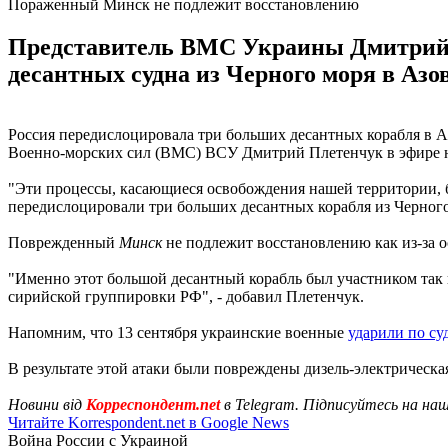
Пораженный Минск не подлежит восстановлению
Представитель ВМС Украины Дмитрий П
десантных судна из Черного моря в Азо
Россия передислоцировала три больших десантных корабля в А
Военно-морских сил (ВМС) ВСУ Дмитрий Плетенчук в эфире на
"Эти процессы, касающиеся освобождения нашей территории, бу
передислоцировали три больших десантных корабля из Черного
Поврежденный
Минск
не подлежит восстановлению как из-за ос
"Именно этот большой десантный корабль был участником так н
сирийской группировки РФ", - добавил Плетенчук.
Напомним, что 13 сентября украинские военные
ударили по су
В результате этой атаки были повреждены дизель-электрическ
Новини від
Корреспондент.net
в Telegram. Підписуйтесь на на
Читайте Korrespondent.net в Google News
Война России с Украиной