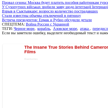
Провал сезона: Москва будет платить пособия работникам тур
У Сухопутних військах зробили заяву щодо інтеграції Інтернац
Взрыв в Сыктывкаре: возросло количество пострадавших
Стали известны объемы отключений в пятницу
Встреча президентов: Ермак и Рубио обсудили детали
СПЕЦТЕМА:
Война России с Украиной
ТЕГИ:
Черное море
,
корабль
,
Азовское море
,
атака
,
передисл
Если вы заметили ошибку, выделите необходимый текст и нажми