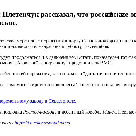
летенчук рассказал, что российские о
вское.
зовское море после поражения в порту Севастополя десантного 
ционального телемарафона в субботу, 16 сентября.
дут продолжаться и в дальнейшем. Кстати, показателен тот фак
 моря в Азовское", - подчеркнул представитель ВМС.
обенностей поражения, так и из-за его "достаточно почтенного 
азываемого "сирийского экспресса", то есть он поставлял воор
доремонтному заводу в Севастополе
.
ая подлодка
Ростов-на-Дону
и десантный корабль
Минск
. Первые
ш канал
https://t.me/korrespondentnet