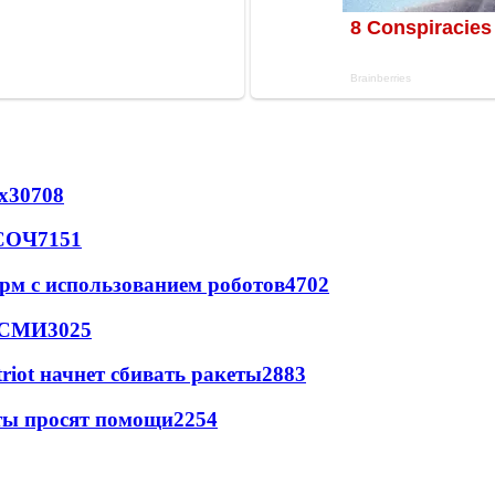
х
30708
 СОЧ
7151
рм с использованием роботов
4702
- СМИ
3025
triot начнет сбивать ракеты
2883
сты просят помощи
2254