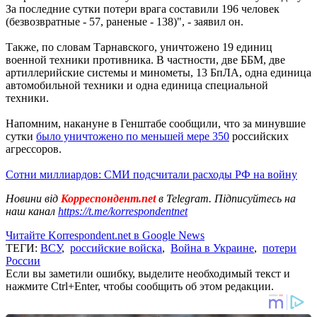
За последние сутки потери врага составили 196 человек
(безвозвратные - 57, раненые - 138)", - заявил он.
Также, по словам Тарнавского, уничтожено 19 единиц
военной техники противника. В частности, две ББМ, две
артиллерийские системы и минометы, 13 БпЛА, одна единица
автомобильной техники и одна единица специальной
техники.
Напомним, накануне в Генштабе сообщили, что за минувшие
сутки
было уничтожено по меньшей мере 350
российских
агрессоров.
Сотни миллиардов: СМИ подсчитали расходы РФ на войну
Новини від
Корреспондент.net
в Telegram. Підписуйтесь на
наш канал
https://t.me/korrespondentnet
Читайте Korrespondent.net в Google News
ТЕГИ:
ВСУ
,
российские войска
,
Война в Украине
,
потери
России
Если вы заметили ошибку, выделите необходимый текст и
нажмите Ctrl+Enter, чтобы сообщить об этом редакции.