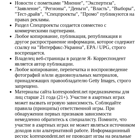
Новости с пометками "Мнение", "Экспертиза",
"Заявление", "Регионы", "Деньги", "Власть", "Выборы",
"Тест-драйв", "Спецпроекты", "Промо" публикуются на
правах рекламы.
Раздел Спецпроекты создается совместно с
коммерческими партнерами.
Любое копирование, публикация, републикация и
другое распространение информации, которое содержит
ссылку на "Интерфакс-Украина", EPA / UPG, строго
воспрещается.
Владелец веб-страницы в разделе Я- Корреспондент
является автор публикации.
Любое копирование, перепечатка и воспроизведение
фотографий и/или аудиовизуальных материалов,
принадлежащих правообладателю Getty Images, строго
запрещено.
Материалы сайта korrespondent.net предназначены для
лиц старше 21 года (21+). Участие в азартных играх
может вызвать игровую зависимость. Соблюдайте
правила (принципы) ответственной игры. При
обнаружении первых признаков зависимости
немедленно обратитесь к специалисту. Помните, что
участие в азартных играх не может являться источником
доходов или альтернативой работе. Информационный
ресурс korrespondent.net не проводит игры на реальные