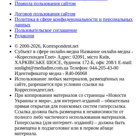
Правила пользования сайтом
Договор пользования сайтом
Политика в сфере конфиденциальности и персональных
данных
Пользовательское соглашение
Редакция
© 2000-2026, Korrespondent.net
Субъект в сфере онлайн-медиа Название онлайн-медиа -
«КореспонденТ.net» Адрес: 02091, місто Київ,
ХАРКІВСЬКЕ ШОСЕ, будинок 172-Б, офіс 208/1 E-mail:
sunlight@mediadim.com.ua
Телефон: 044-205-43-00
Идентификатор медиа - R40-06068
Использование любых материалов, размещённых на
сайте, разрешается при условии ссылки на
Корреспондент.net.
При копировании материалов со страницы «Новости
Украины и мира», для интернет-изданий – обязательна
прямая открытая для поисковых систем гиперссылка.
Ссылка должна быть размещена в независимости от
полного либо частичного использования материалов.
Гиперссылка (для интернет- изданий) – должна быть
размещена в подзаголовке или в первом абзаце
материала.