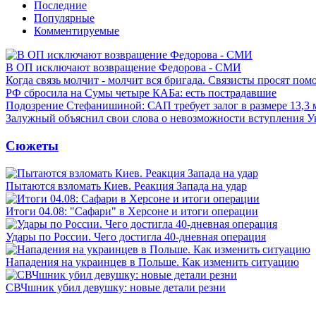
Последние
Популярные
Комментируемые
В ОП исключают возвращение Федорова - СМИ
Когда связь молчит - молчит вся бригада. Связисты просят по
РФ сбросила на Сумы четыре КАБа: есть пострадавшие
Подозрение Стефанишиной: САП требует залог в размере 13,3 
Залужный объяснил свои слова о невозможности вступления 
Сюжеты
Пытаются взломать Киев. Реакция Запада на удар
Итоги 04.08: "Сафари" в Херсоне и итоги операции
Удары по России. Чего достигла 40-дневная операция
Нападения на украинцев в Польше. Как изменить ситуацию
СВЧшник убил девушку: новые детали резни