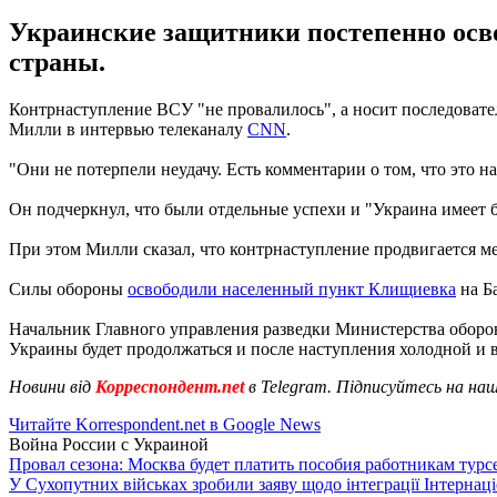
Украинские защитники постепенно осв
страны.
Контрнаступление ВСУ "не провалилось", а носит последовате
Милли в интервью телеканалу
CNN
.
"Они не потерпели неудачу. Есть комментарии о том, что это н
Он подчеркнул, что были отдельные успехи и "Украина имеет 
При этом Милли сказал, что контрнаступление продвигается ме
Силы обороны
освободили населенный пункт Клищиевка
на Б
Начальник Главного управления разведки Министерства оборо
Украины будет продолжаться и после наступления холодной и вл
Новини від
Корреспондент.net
в Telegram. Підписуйтесь на на
Читайте Korrespondent.net в Google News
Война России с Украиной
Провал сезона: Москва будет платить пособия работникам тур
У Сухопутних військах зробили заяву щодо інтеграції Інтернац