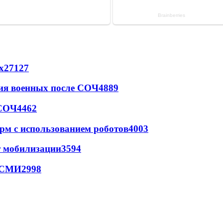
х
27127
ия военных после СОЧ
4889
 СОЧ
4462
рм с использованием роботов
4003
т мобилизации
3594
- СМИ
2998