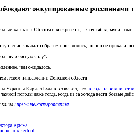
обождают оккупированные россиянами те
льный характер. Об этом в воскресенье, 17 сентября, заявил г
аступление каким-то образом провалилось, но оно не провалилось
большую боевую силу".
дленнее, чем ожидалось.
ахмутском направлении Донецкой области.
ны Украины Кирилл Буданов заверил, что
погода не остановит 
ажной погоды даже тогда, когда из-за холода вести боевые дейс
ш канал
https://t.me/korrespondentnet
сектора Крыма
іональних легіонів