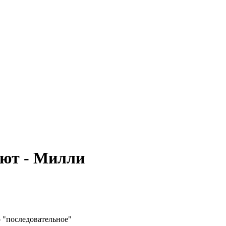
ают - Милли
 "последовательное"