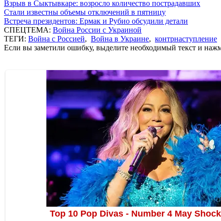
Взрыв в Сыктывкаре: возросло количество пострадавших
Стали известны объемы отключений в пятницу
Встреча президентов: Ермак и Рубио обсудили детали
СПЕЦТЕМА:
Война России с Украиной
ТЕГИ:
Война с Россией
,
Война в Украине
,
контрнаступление
Если вы заметили ошибку, выделите необходимый текст и нажми